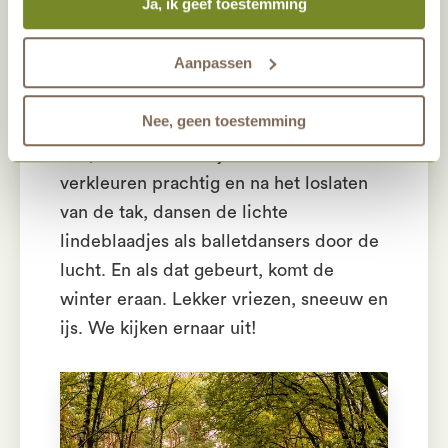
Ja, ik geef toestemming
marketingprestaties worden geanalyseerd, zodat we
de worm en fijn voor ons, want daarmee
onze gasten nog beter kunnen helpen. Wil je meer weten
wordt het bos ook een stuk robuuster.
over het gebruik van cookies? Bekijk dan de andere
Aanpassen
Een gezonde bodem is van
tabbladen.
levensbelang voor een gezond bos. De
Nee, geen toestemming
lindes brengen ook weer kleur in het
bos, zeker in het najaar. Bladeren
verkleuren prachtig en na het loslaten
van de tak, dansen de lichte
lindeblaadjes als balletdansers door de
lucht. En als dat gebeurt, komt de
winter eraan. Lekker vriezen, sneeuw en
ijs. We kijken ernaar uit!