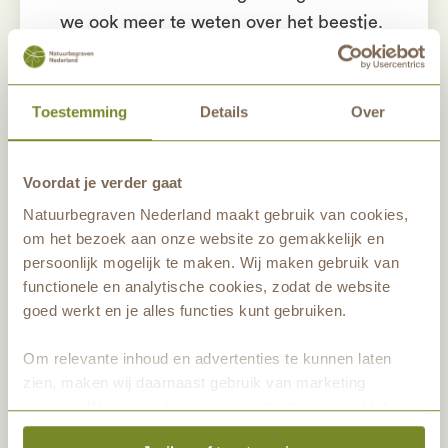
we ook meer te weten over het beestje.
Zo houdt -ie niet van zure bodems en
zal daarom nauwelijks te vinden zijn in
bossen met enkel naaldbomen. De
Toestemming
Details
Over
afgevallen naalden hebben een
verzurend effect en ze verteren
Voordat je verder gaat
nauwelijks. Door in naaldbossen de laag
Natuurbegraven Nederland maakt gebruik van cookies,
naalden te verwijderen en loofbomen te
om het bezoek aan onze website zo gemakkelijk en
planten, wordt de humuslaag weer een
persoonlijk mogelijk te maken. Wij maken gebruik van
plek waarin de worm zich thuis voelt.
functionele en analytische cookies, zodat de website
goed werkt en je alles functies kunt gebruiken.
Linde is bijvoorbeeld een boomsoort
die steeds vaker wordt aangeplant. De
Om relevante inhoud en advertenties te kunnen laten
bladeren van de linde zijn namelijk
zien, maken wij daarnaast gebruik van marketing
basisch. De humuslaag en bodem
cookies. Wij vragen hiervoor jouw toestemming. Het is
worden hierdoor minder zuur. Fijn voor
altijd mogelijk om je toestemming te veranderen. Alle