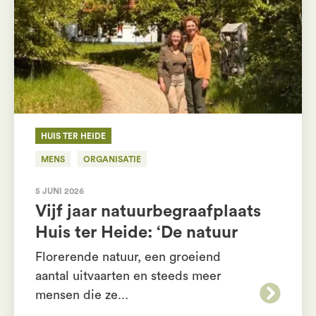
HUIS TER HEIDE
MENS
ORGANISATIE
5 JUNI 2026
Vijf jaar natuurbegraafplaats
Huis ter Heide: ‘De natuur
geeft alle ruimte’
Florerende natuur, een groeiend
aantal uitvaarten en steeds meer
mensen die ze...