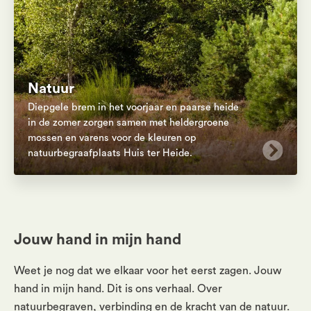
Natuur
Diepgele brem in het voorjaar en paarse heide
in de zomer zorgen samen met heldergroene
mossen en varens voor de kleuren op
natuurbegraafplaats Huis ter Heide.
Jouw hand in mijn hand
Weet je nog dat we elkaar voor het eerst zagen. Jouw
hand in mijn hand. Dit is ons verhaal. Over
natuurbegraven, verbinding en de kracht van de natuur.