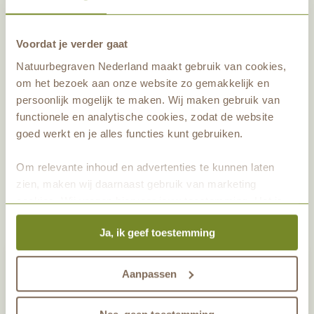
Is het mogelijk om samen één natuurgraf te
Voordat je verder gaat
reserveren?
Natuurbegraven Nederland maakt gebruik van cookies,
om het bezoek aan onze website zo gemakkelijk en
Kan ik met een uitvaartverzekering een plek
persoonlijk mogelijk te maken. Wij maken gebruik van
in de natuur vastleggen?
functionele en analytische cookies, zodat de website
goed werkt en je alles functies kunt gebruiken.
Wat houdt eeuwige grafrust precies in?
Om relevante inhoud en advertenties te kunnen laten
zien, maken wij daarnaast gebruik van marketing
cookies. Wij vragen hiervoor jouw toestemming. Het is
altijd mogelijk om je toestemming te veranderen. Alle
Ja, ik geef toestemming
marketingprestaties worden geanalyseerd, zodat we
onze gasten nog beter kunnen helpen. Wil je meer weten
Contact met Huis ter Heide
over het gebruik van cookies? Bekijk dan de andere
Aanpassen
tabbladen.
Staat het antwoord op uw vraag er niet tussen?