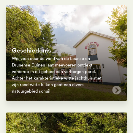
Geschiedenis
Wie zich door de wind van de Loonse en
Drunense Duinen laat meevoeren ontdekt
verderop in dit gebied een verborgen parel.
Achter het karakteristieke witte jachthuis met
zijn rood-witte luiken gaat een divers
natuurgebied schuil.