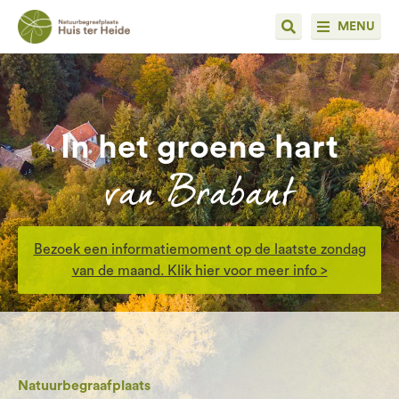
MENU
In het groene hart
van Brabant
Bezoek een informatiemoment op de laatste zondag
van de maand. Klik hier voor meer info >
Natuurbegraafplaats