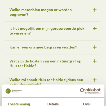
Welke materialen mogen er worden
begraven?
Is het mogelijk om mijn gereserveerde plek
te wisselen?
Kan er een urn mee begraven worden?
Wat zijn de kosten van een natuurgraf op
Huis ter Heide?
Welke rol speelt Huis ter Heide tijdens een
natuurbegrafenis?
Is het mogelijk om meerdere plekken naast
elkaar te reserveren?
Toestemming
Details
Over