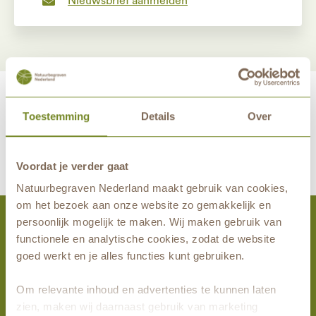
Nieuwsbrief aanmelden
Toestemming
Details
Over
maakt eeuwige grafrust in de natuur mogelijk samen met
Voordat je verder gaat
Natuurbegraven Nederland maakt gebruik van cookies,
om het bezoek aan onze website zo gemakkelijk en
persoonlijk mogelijk te maken. Wij maken gebruik van
functionele en analytische cookies, zodat de website
Natuurbegraven Nederland
goed werkt en je alles functies kunt gebruiken.
Natuurbegraven in Brabant
Om relevante inhoud en advertenties te kunnen laten
Natuurbegraven in Gelderland
zien, maken wij daarnaast gebruik van marketing