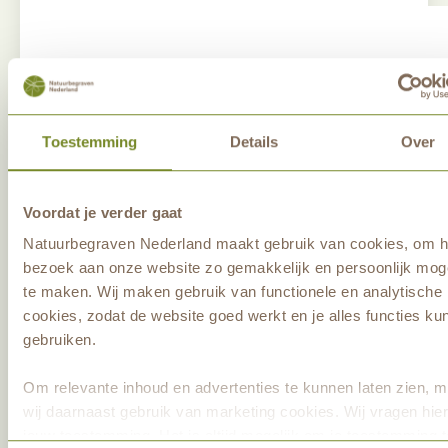
Toestemming
Details
Over
Voordat je verder gaat
Failed to load form
Natuurbegraven Nederland maakt gebruik van cookies, om h
bezoek aan onze website zo gemakkelijk en persoonlijk moge
Reload
te maken. Wij maken gebruik van functionele en analytische
cookies, zodat de website goed werkt en je alles functies ku
gebruiken.
Om relevante inhoud en advertenties te kunnen laten zien, 
wij daarnaast gebruik van marketing cookies. Wij vragen hie
jouw toestemming. Het is altijd mogelijk om je toestemming t