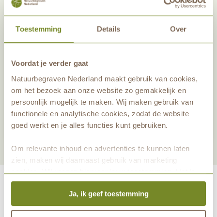
Toestemming
Details
Over
Voordat je verder gaat
Natuurbegraven Nederland maakt gebruik van cookies,
om het bezoek aan onze website zo gemakkelijk en
Deel dit artikel
persoonlijk mogelijk te maken. Wij maken gebruik van
functionele en analytische cookies, zodat de website
Nieuwsbrief aanmelden
goed werkt en je alles functies kunt gebruiken.
Om relevante inhoud en advertenties te kunnen laten
zien, maken wij daarnaast gebruik van marketing
cookies. Wij vragen hiervoor jouw toestemming. Het is
altijd mogelijk om je toestemming te veranderen. Alle
Ja, ik geef toestemming
marketingprestaties worden geanalyseerd, zodat we
onze gasten nog beter kunnen helpen. Wil je meer weten
maakt eeuwige grafrust in de natuur mogelijk samen met