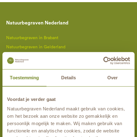
Natuurbegraven Nederland
Natuurbegraven in Brabant
Natuurbegraven in Gelderland
Natuurbegraven in Limburg
Natuurbegraven in Overijssel
Toestemming
Details
Over
Meest gelezen
Blog
Voordat je verder gaat
Vacatures
Natuurbegraven Nederland maakt gebruik van cookies,
Eeuwigdurende grafrust
om het bezoek aan onze website zo gemakkelijk en
Wat is een natuurbegraafplaats?
persoonlijk mogelijk te maken. Wij maken gebruik van
functionele en analytische cookies, zodat de website
Waarom kiezen voor begraven in de natuur?