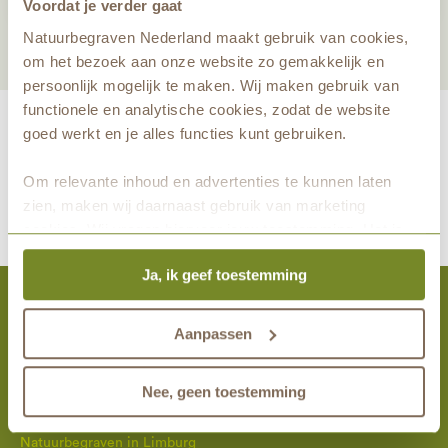
Voordat je verder gaat
Natuurbegraven Nederland maakt gebruik van cookies,
om het bezoek aan onze website zo gemakkelijk en
persoonlijk mogelijk te maken. Wij maken gebruik van
functionele en analytische cookies, zodat de website
goed werkt en je alles functies kunt gebruiken.
Om relevante inhoud en advertenties te kunnen laten
maakt eeuwige grafrust in de natuur mogelijk samen met
zien, maken wij daarnaast gebruik van marketing
cookies. Wij vragen hiervoor jouw toestemming. Het is
altijd mogelijk om je toestemming te veranderen. Alle
Ja, ik geef toestemming
marketingprestaties worden geanalyseerd, zodat we
onze gasten nog beter kunnen helpen. Wil je meer weten
over het gebruik van cookies? Bekijk dan de andere
Aanpassen
Natuurbegraven Nederland
tabbladen.
Natuurbegraven in Brabant
Nee, geen toestemming
Natuurbegraven in Gelderland
Natuurbegraven in Limburg