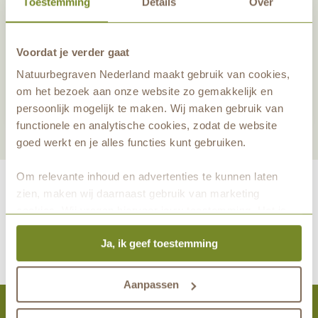
Toestemming
Details
Over
Voordat je verder gaat
Deel dit artikel
Natuurbegraven Nederland maakt gebruik van cookies,
Nieuwsbrief aanmelden
om het bezoek aan onze website zo gemakkelijk en
persoonlijk mogelijk te maken. Wij maken gebruik van
functionele en analytische cookies, zodat de website
goed werkt en je alles functies kunt gebruiken.
Om relevante inhoud en advertenties te kunnen laten
zien, maken wij daarnaast gebruik van marketing
cookies. Wij vragen hiervoor jouw toestemming. Het is
maakt eeuwige grafrust in de natuur mogelijk samen met
altijd mogelijk om je toestemming te veranderen. Alle
Ja, ik geef toestemming
marketingprestaties worden geanalyseerd, zodat we
onze gasten nog beter kunnen helpen. Wil je meer weten
over het gebruik van cookies? Bekijk dan de andere
Aanpassen
tabbladen.