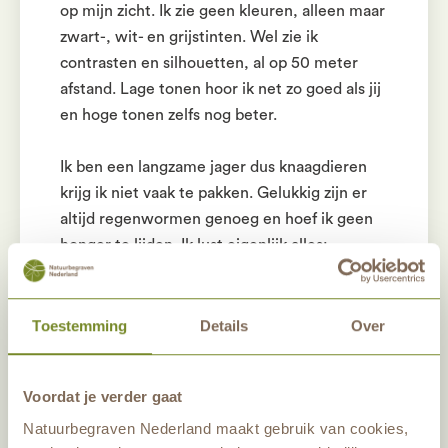
op mijn zicht. Ik zie geen kleuren, alleen maar
zwart-, wit- en grijstinten. Wel zie ik
contrasten en silhouetten, al op 50 meter
afstand. Lage tonen hoor ik net zo goed als jij
en hoge tonen zelfs nog beter.
Ik ben een langzame jager dus knaagdieren
krijg ik niet vaak te pakken. Gelukkig zijn er
altijd regenwormen genoeg en hoef ik geen
honger te lijden. Ik lust eigenlijk alles:
insecten, slakken, weekdieren, bessen,
granen en mais. Een maaltje bijeen vergaren
duurt wel een aantal uren dus ik verveel me
Toestemming
Details
Over
niet snel.”
Voordat je verder gaat
Luistertip
Natuurbegraven Nederland maakt gebruik van cookies,