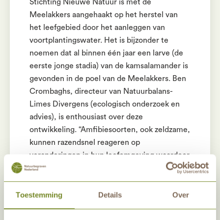
Stichting Nieuwe Natuur is met de
Meelakkers aangehaakt op het herstel van
het leefgebied door het aanleggen van
voortplantingswater. Het is bijzonder te
noemen dat al binnen één jaar een larve (de
eerste jonge stadia) van de kamsalamander is
gevonden in de poel van de Meelakkers. Ben
Crombaghs, directeur van Natuurbalans-
Limes Divergens (ecologisch onderzoek en
advies), is enthousiast over deze
ontwikkeling. “Amfibiesoorten, ook zeldzame,
kunnen razendsnel reageren op
veranderingen in hun leefomgeving waardoor
ook een kleine natuurontwikkeling zoals hier
bij Stichting Nieuwe Natuur al snel tot mooi
succes kan leiden!”.
Toestemming
Details
Over
Het aanleggen van de poel heeft Stichting