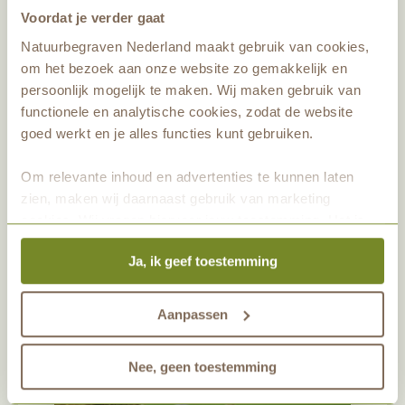
Voordat je verder gaat
Nieuwe Natuur niet alleen gedaan. Dit kon
enkel gerealiseerd worden door bijdragen van
Natuurbegraven Nederland maakt gebruik van cookies,
om het bezoek aan onze website zo gemakkelijk en
het Groen Ontwikkelfonds Brabant, Provincie
persoonlijk mogelijk te maken. Wij maken gebruik van
Noord-Brabant, gemeente Heeze-Leende,
functionele en analytische cookies, zodat de website
natuurbegraafplaats Schoorsveld en de giften
goed werkt en je alles functies kunt gebruiken.
van gasten van natuurbegraafplaats
Schoorsveld.
Om relevante inhoud en advertenties te kunnen laten
zien, maken wij daarnaast gebruik van marketing
cookies. Wij vragen hiervoor jouw toestemming. Het is
altijd mogelijk om je toestemming te veranderen. Alle
Ja, ik geef toestemming
marketingprestaties worden geanalyseerd, zodat we
onze gasten nog beter kunnen helpen. Wil je meer weten
over het gebruik van cookies? Bekijk dan de andere
Aanpassen
tabbladen.
Nee, geen toestemming