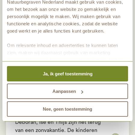
Natuurbegraven Nederland maakt gebruik van cookies,
om het bezoek aan onze website zo gemakkelijk en
persoonlijk mogelijk te maken. Wij maken gebruik van
functionele en analytische cookies, zodat de website
goed werkt en je alles functies kunt gebruiken.
Om relevante inhoud en advertenties te kunnen laten
zien, maken wij daarnaast gebruik van marketing
cookies. Wij vragen hiervoor jouw toestemming. Het is
altijd mogelijk om je toestemming te veranderen. Alle
Ja, ik geef toestemming
marketingprestaties worden geanalyseerd, zodat we
onze gasten nog beter kunnen helpen. Wil je meer weten
over het gebruik van cookies? Bekijk dan de andere
Aanpassen
tabbladen.
Deborah, Ise en Thijs
Nee, geen toestemming
Deborah, Ise en Thijs zijn net terug
van een zonvakantie. De kinderen