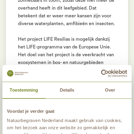
zonnebaars in toom, zodat deze niet meer de
overhand heeft in dit leefgebied. Dat
betekent dat er weer meer kansen zijn voor
diverse waterplanten, amfibieën en insecten.
Het project LIFE Resilias is mogelijk dankzij
het LIFE-programma van de Europese Unie.
Het doel van het project is de veerkracht van
ecosystemen in bos- en natuurgebieden
dusdanig te versterken, dat zij zich beter
kunnen verweren tegen invasieve exoten.
Meer weten? Via
Project – Resilias
leest u
Toestemming
Details
Over
alles hierover.
Voordat je verder gaat
Lees hier meer over wat
Natuurbegraven Nederland maakt gebruik van cookies,
Natuurbegraven Nederland in 10
om het bezoek aan onze website zo gemakkelijk en
jaar tijd heeft betekend voor