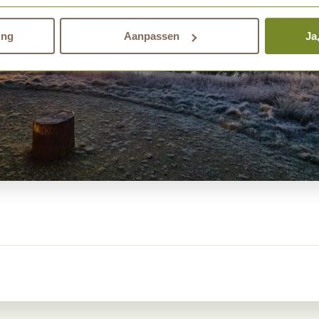
den.
ing
Aanpassen
Ja