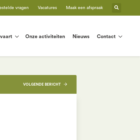
estelde vragen
Vacatures
Maak een afspraak
tvaart
Onze activiteiten
Nieuws
Contact
VOLGENDE
BERICHT