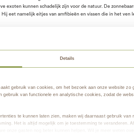
e exoten kunnen schadelijk zijn voor de natuur. De zonnebaars
 Hij eet namelijk eitjes van amfibieën en vissen die in het ven 
an natuur
p Zuid-Nederland en Stichting Bargerveen leggen in het LIFE R
teemgerichte aanpak in plaats van op het voortdurend bestrijd
Details
en in het ven moet er dus voor zorgen dat de zonnebaars uitei
temen in het ven weer herstellen. Het
LIFE Resilias project
is 
ram
en duurt 7 jaar.
akt gebruik van cookies, om het bezoek aan onze website zo g
 gebruik van functionele en analytische cookies, zodat de websi
tenties te kunnen laten zien, maken wij daarnaast gebruik van 
ming. Het is altijd mogelijk om je toestemming te veranderen. Al
we onze gasten nog beter kunnen helpen. Wil je meer weten ove