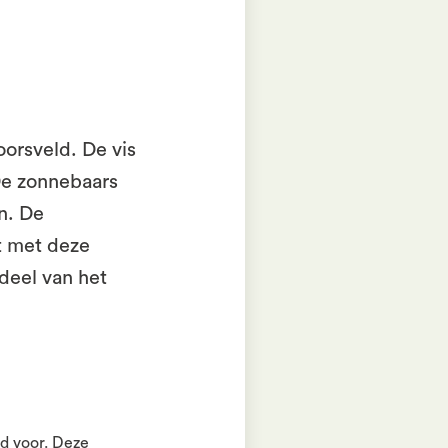
oorsveld. De vis
 De zonnebaars
n. De
t met deze
deel van het
d voor. Deze