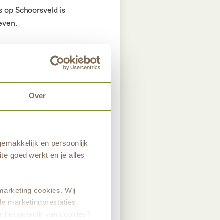
 op Schoorsveld is
leven.
esilias project de
en van exoten. De
Over
ndelijk verdwijnt
onderdeel van het
emakkelijk en persoonlijk
te goed werkt en je alles
marketing cookies. Wij
le marketingprestaties
r het gebruik van cookies?