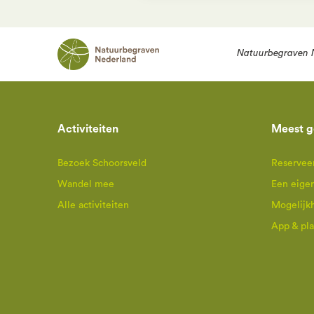
Natuurbegraven 
Activiteiten
Meest g
Bezoek Schoorsveld
Reserveer
Wandel mee
Een eige
Alle activiteiten
Mogelijk
App & pl