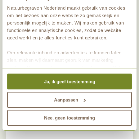
Natuurbegraven Nederland maakt gebruik van cookies,
om het bezoek aan onze website zo gemakkelijk en
Halverwege maart en de hele maand
persoonlijk mogelijk te maken. Wij maken gebruik van
april zullen deze snoeiwerkzaamheden
functionele en analytische cookies, zodat de website
plaatsvinden. We doen dit niet tijdens
goed werkt en je alles functies kunt gebruiken.
strenge vorst, omdat dit slecht is voor
Om relevante inhoud en advertenties te kunnen laten
de wond, die na het snoeien ontstaat.
zien, maken wij daarnaast gebruik van marketing
cookies. Wij vragen hiervoor jouw toestemming. Het is
altijd mogelijk om je toestemming te veranderen. Alle
Ja, ik geef toestemming
marketingprestaties worden geanalyseerd, zodat we
onze gasten nog beter kunnen helpen. Wil je meer weten
over het gebruik van cookies? Bekijk dan de andere
Aanpassen
tabbladen.
Nee, geen toestemming