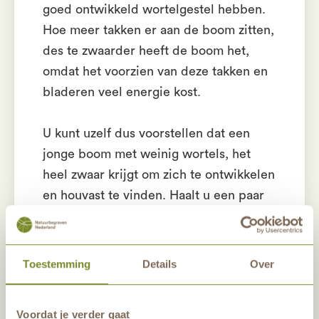
goed ontwikkeld wortelgestel hebben.
Hoe meer takken er aan de boom zitten,
des te zwaarder heeft de boom het,
omdat het voorzien van deze takken en
bladeren veel energie kost.
U kunt uzelf dus voorstellen dat een
jonge boom met weinig wortels, het
heel zwaar krijgt om zich te ontwikkelen
en houvast te vinden. Haalt u een paar
grotere takken weg van de boom, dan
gaat daar ook geen energie meer
naartoe. Deze energie kan de dan weer
Toestemming
Details
Over
steken in de ontwikkeling van zijn
wortels, hoe meer wortels, hoe beter de
Voordat je verder gaat
voedingsopname.