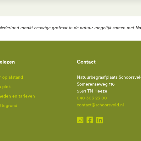
Nederland
maakt eeuwige grafrust in de natuur mogelijk samen met
Na
elezen
Contact
 op afstand
Natuurbegraafplaats Schoorsvel
Somerenseweg 116
n plek
5591 TN Heeze
heden en tarieven
040 303 23 00
contact@schoorsveld.nl
attegrond