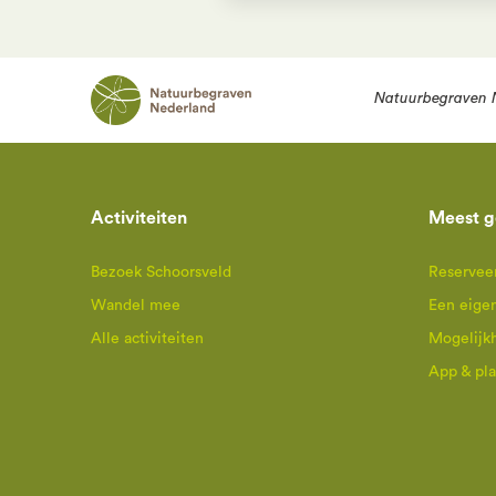
Natuurbegraven 
Activiteiten
Meest g
Bezoek Schoorsveld
Reserveer
Wandel mee
Een eige
Alle activiteiten
Mogelijk
App & pl