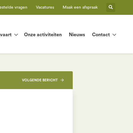
estelde vragen
Vacatures
Maak een afspraak
tvaart
Onze activiteiten
Nieuws
Contact
VOLGENDE
BERICHT