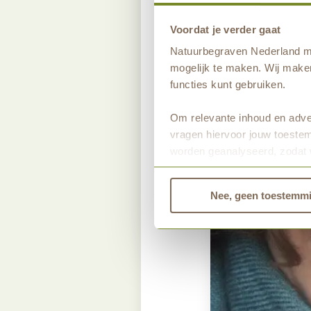
Voordat je verder gaat
Natuurbegraven Nederland ma
mogelijk te maken. Wij maken
functies kunt gebruiken.
Om relevante inhoud en adver
vragen hiervoor jouw toestem
worden geanalyseerd, zodat 
Bekijk dan de andere tabbla
Nee, geen toestemm