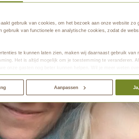
akt gebruik van cookies, om het bezoek aan onze website zo g
 gebruik van functionele en analytische cookies, zodat de websi
tenties te kunnen laten zien, maken wij daarnaast gebruik van 
ming. Het is altijd mogelijk om je toestemming te veranderen. Al
we onze gasten nog beter kunnen helpen. Wil je meer weten ove
den.
ing
Aanpassen
Ja