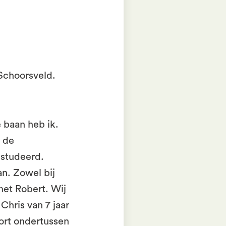
 Schoorsveld.
 baan heb ik.
n de
estudeerd.
an. Zowel bij
met Robert. Wij
Chris van 7 jaar
oort ondertussen