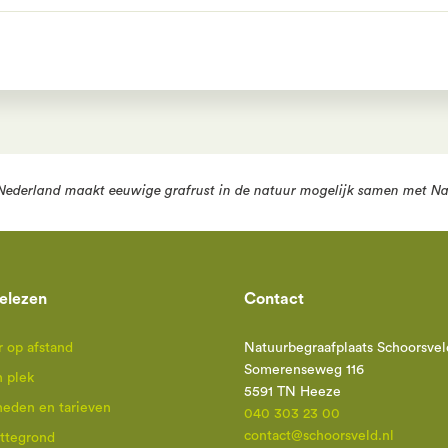
Nederland
maakt eeuwige grafrust in de natuur mogelijk samen met
Na
elezen
Contact
 op afstand
Natuurbegraafplaats Schoorsvel
Somerenseweg 116
n plek
5591 TN Heeze
heden en tarieven
040 303 23 00
contact@schoorsveld.nl
attegrond