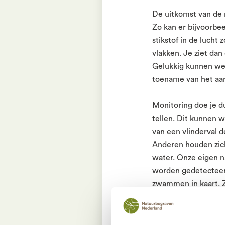
De uitkomst van de m
Zo kan er bijvoorbee
stikstof in de luch
vlakken. Je ziet dan
Gelukkig kunnen we 
toename van het aan
Monitoring doe je du
tellen. Dit kunnen w
van een vlinderval d
Anderen houden zic
water. Onze eigen n
worden gedetecteer
zwammen in kaart. Z
Als uit de verzamel
soortenrijkdom in h