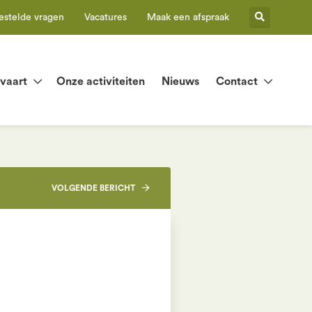
estelde vragen
Vacatures
Maak een afspraak
tvaart
Onze activiteiten
Nieuws
Contact
VOLGENDE
BERICHT