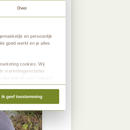
oordat de zaden aan
Over
beheerders aan als
emakkelijk en persoonlijk
te goed werkt en je alles
atuur
marketing cookies. Wij
le marketingprestaties
r het gebruik van cookies?
, ik geef toestemming