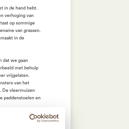
et in de hand hebt.
een verhoging van
ultaat op sommige
toename van grassen.
emaakt in de
in dat we gaan
oorbeeld met behulp
er vrijgelaten.
nsters van het
s. De vleermuizen
de paddenstoelen en
reid en daarmee de
t deze soort in