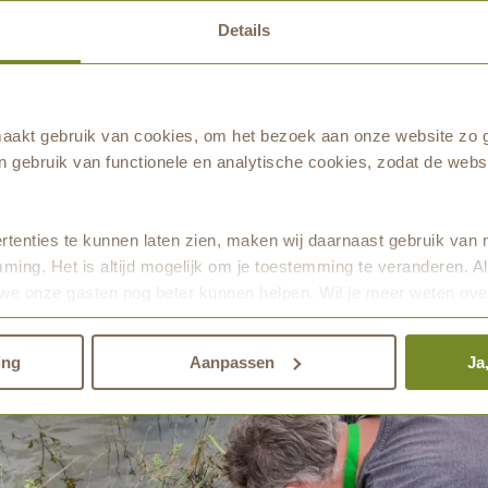
houden. Dit kan door bijvoorbeeld te snoeien of te maaien v
Details
ver natuurmonitoring? Spreek dan gerust een van onze natuur
akt gebruik van cookies, om het bezoek aan onze website zo g
 het werk ziet.
 gebruik van functionele en analytische cookies, zodat de websi
r wat Natuurbegraven Nederland in 10 jaar tijd heeft betekend voor n
tenties te kunnen laten zien, maken wij daarnaast gebruik van 
ming. Het is altijd mogelijk om je toestemming te veranderen. Al
we onze gasten nog beter kunnen helpen. Wil je meer weten ove
den.
ing
Aanpassen
Ja