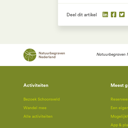
Deel dit artikel
Natuurbegraven 
Activiteiten
Meest g
Bezoek Schoorsveld
Reserveer
Wandel mee
Een eige
Alle activiteiten
Mogelijk
App & pl