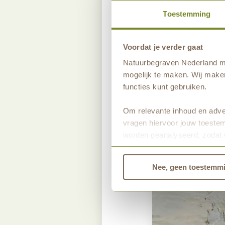
toom moet worden ge
Toestemming
een plant rijp zijn.
Voordat je verder gaat
Wil je meer weten o
Natuurbegraven Nederland ma
je ze in het veld aan
mogelijk te maken. Wij maken
functies kunt gebruiken.
Lees hier meer ove
Om relevante inhoud en adver
vragen hiervoor jouw toestem
worden geanalyseerd, zodat 
Bekijk dan de andere tabbla
Nee, geen toestemm