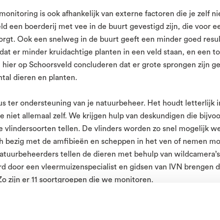
onitoring is ook afhankelijk van externe factoren die je zelf ni
ld een boerderij met vee in de buurt gevestigd zijn, die voor 
t zorgt. Ook een snelweg in de buurt geeft een minder goed res
 dat er minder kruidachtige planten in een veld staan, en een 
hier op Schoorsveld concluderen dat er grote sprongen zijn g
tal dieren en planten.
s ter ondersteuning van je natuurbeheer. Het houdt letterlijk 
e niet allemaal zelf. We krijgen hulp van deskundigen die bijv
e vlindersoorten tellen. De vlinders worden zo snel mogelijk we
h bezig met de amfibieën en scheppen in het ven of nemen mo
atuurbeheerders tellen de dieren met behulp van wildcamera’
d door een vleermuizenspecialist en gidsen van IVN brengen 
o zijn er 11 soortgroepen die we monitoren.
de gegevens blijkt dat bijvoorbeeld een exoot zich breed versp
et natuurgebied onderdrukt, nemen we in ons beheerplan op da