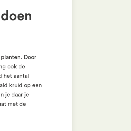
 doen
 planten. Door
ing ook de
d het aantal
ald kruid op een
n je daar je
aat met de