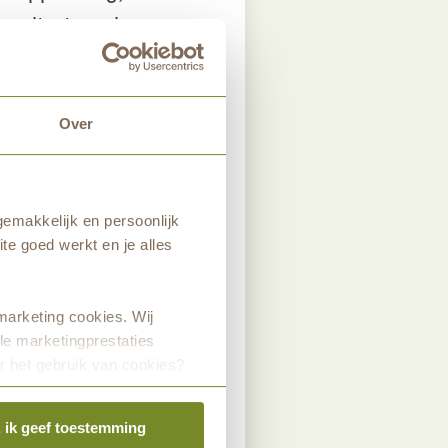
sultaat: veel
dblauwtje en
Over
oi vol en zal hij
emakkelijk en persoonlijk
te goed werkt en je alles
 geheel laag bij
 of struik weer
marketing cookies. Wij
le marketingprestaties
r het gebruik van cookies?
, ik geef toestemming