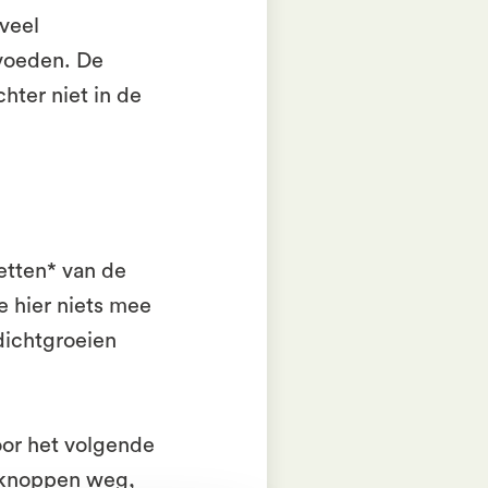
veel
 voeden. De
hter niet in de
etten* van de
e hier niets mee
dichtgroeien
or het volgende
l knoppen weg,