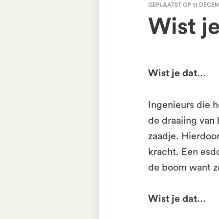
GEPLAATST OP 11 DECEM
Wist je
Wist je dat…
Ingenieurs die 
de draaiing van 
zaadje. Hierdoo
kracht. Een esd
de boom want zo 
Wist je dat…