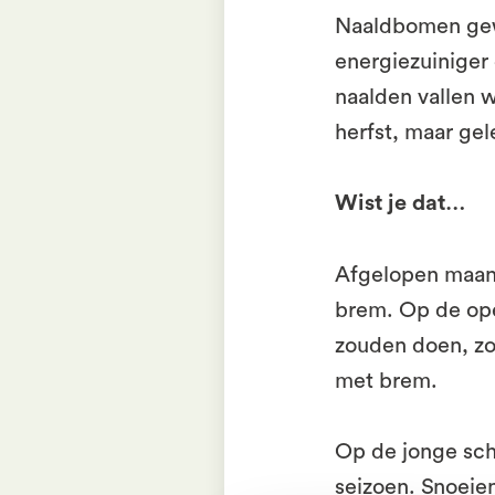
Naaldbomen gew
energiezuiniger 
naalden vallen w
herfst, maar gele
Wist je dat…
Afgelopen maand
brem. Op de ope
zouden doen, zo
met brem.
Op de jonge sc
seizoen. Snoeie