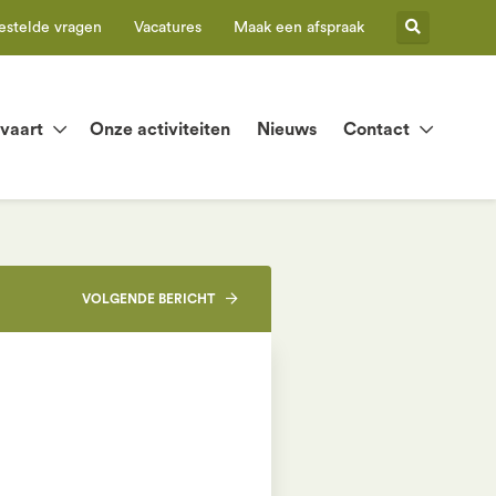
estelde vragen
Vacatures
Maak een afspraak
tvaart
Onze activiteiten
Nieuws
Contact
VOLGENDE
BERICHT