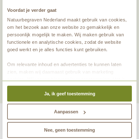
Voordat je verder gaat
Natuurbegraven Nederland maakt gebruik van cookies,
om het bezoek aan onze website zo gemakkelijk en
persoonlijk mogelijk te maken. Wij maken gebruik van
functionele en analytische cookies, zodat de website
goed werkt en je alles functies kunt gebruiken.
Deel dit artikel
Om relevante inhoud en advertenties te kunnen laten
zien, maken wij daarnaast gebruik van marketing
Nieuwsbrief aanmelden
cookies. Wij vragen hiervoor jouw toestemming. Het is
altijd mogelijk om je toestemming te veranderen. Alle
Ja, ik geef toestemming
marketingprestaties worden geanalyseerd, zodat we
onze gasten nog beter kunnen helpen. Wil je meer weten
over het gebruik van cookies? Bekijk dan de andere
Aanpassen
tabbladen.
Nee, geen toestemming
maakt eeuwige grafrust in de natuur mogelijk samen met