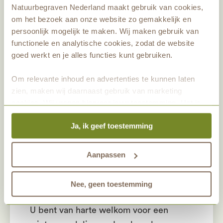
Natuurbegraven Nederland maakt gebruik van cookies,
kijken? De reeën die in de herfst
om het bezoek aan onze website zo gemakkelijk en
bevrucht zijn, houden rekening met de
persoonlijk mogelijk te maken. Wij maken gebruik van
winter. Het jong dat uit deze
functionele en analytische cookies, zodat de website
bevruchting groeit, blijft namelijk eerst
goed werkt en je alles functies kunt gebruiken.
heel lang klein. Als de dagen weer
Om relevante inhoud en advertenties te kunnen laten
langer worden, gaat het jong pas weer
zien, maken wij daarnaast gebruik van marketing
groeien. Dit gebeurt na de winterwende
cookies. Wij vragen hiervoor jouw toestemming. Het is
op 21 december. De zon staat dan
altijd mogelijk om je toestemming te veranderen. Alle
precies boven de Steenbokskeerkring
Ja, ik geef toestemming
marketingprestaties worden geanalyseerd, zodat we
in het zuiden. Vanaf dat moment
onze gasten nog beter kunnen helpen. Wil je meer weten
over het gebruik van cookies? Bekijk dan de andere
worden de dagen weer langer en de
Aanpassen
tabbladen.
nachten korter, tot de equinox. Dan zijn
dag en nacht overal op aarde even lang.
Nee, geen toestemming
U bent van harte welkom voor een