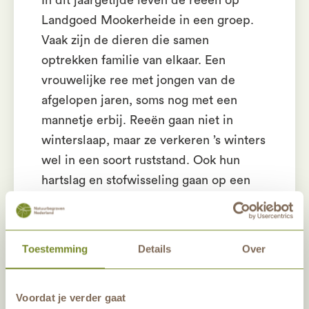
Landgoed Mookerheide in een groep.
Vaak zijn de dieren die samen
optrekken familie van elkaar. Een
vrouwelijke ree met jongen van de
afgelopen jaren, soms nog met een
mannetje erbij. Reeën gaan niet in
winterslaap, maar ze verkeren ’s winters
wel in een soort ruststand. Ook hun
hartslag en stofwisseling gaan op een
laag pitje. Maar dit kan alleen als een
ree zich veilig voelt. De kans om een
groep reeën te zien is in de winter wat
Toestemming
Details
Over
groter. Meestal in de schemering
trekken ze als groep de bossen uit,
Voordat je verder gaat
richting het open veld. Komt u een keer