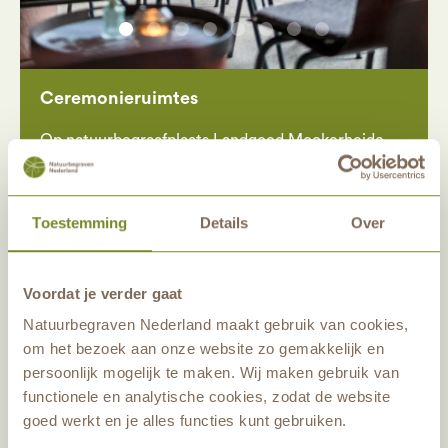
Ceremonieruimtes
Op natuurbegraafplaats Landgoed Mookerheide
streven we naar een persoonlijk afscheid voor
iedereen, waarbij alle vragen bespreekbaar zijn.
Toestemming
Details
Over
• ‘t Buitenhuys
De vroegere klaslokalen van het klooster vormen
Voordat je verder gaat
de ceremonieruimte ’t Buitenhuys. Veel
authentieke elementen van de voormalige school
Natuurbegraven Nederland maakt gebruik van cookies,
die gebouwd is in 1955 zijn nog zichtbaar. De
om het bezoek aan onze website zo gemakkelijk en
persoonlijk mogelijk te maken. Wij maken gebruik van
natuurlijke kleuren en materialen geven de ruimte
functionele en analytische cookies, zodat de website
een rustige sfeer. Er zijn 100 zitplaatsen. Indien
goed werkt en je alles functies kunt gebruiken.
gewenst kan de ruimte kleiner gemaakt worden.