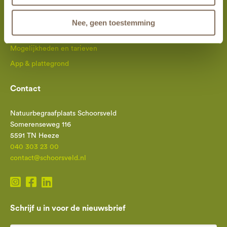
tabbladen.
Reserveer op afstand
Nee, geen toestemming
Een eigen plek
Mogelijkheden en tarieven
App & plattegrond
Contact
Natuurbegraafplaats Schoorsveld
Somerenseweg 116
5591 TN Heeze
040 303 23 00
contact@schoorsveld.nl
Schrijf u in voor de nieuwsbrief