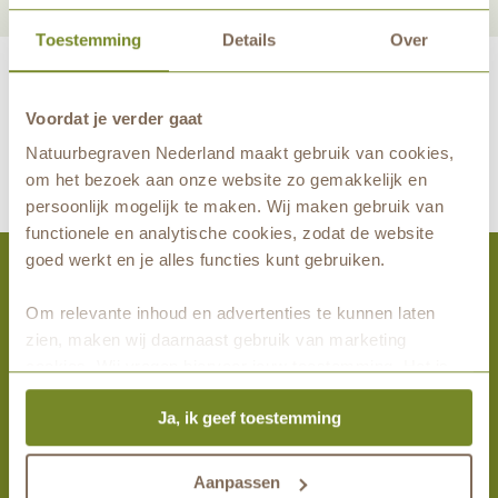
Toestemming
Details
Over
Voordat je verder gaat
maakt eeuwige grafrust in de natuur mogelijk samen met
Natuurbegraven Nederland maakt gebruik van cookies,
om het bezoek aan onze website zo gemakkelijk en
persoonlijk mogelijk te maken. Wij maken gebruik van
functionele en analytische cookies, zodat de website
goed werkt en je alles functies kunt gebruiken.
Activiteiten
Om relevante inhoud en advertenties te kunnen laten
zien, maken wij daarnaast gebruik van marketing
Bezoek Schoorsveld
cookies. Wij vragen hiervoor jouw toestemming. Het is
altijd mogelijk om je toestemming te veranderen. Alle
Wandel mee
Ja, ik geef toestemming
marketingprestaties worden geanalyseerd, zodat we
Alle activiteiten
onze gasten nog beter kunnen helpen. Wil je meer weten
over het gebruik van cookies? Bekijk dan de andere
Aanpassen
Meest gelezen