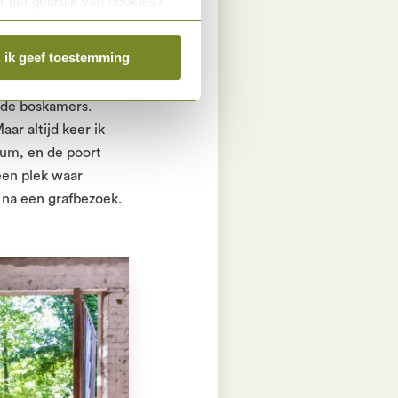
r het gebruik van cookies?
, ik geef toestemming
t de bloeiende
n de boskamers.
ar altijd keer ik
rum, en de poort
een plek waar
na een grafbezoek.