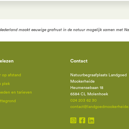
Nederland
maakt eeuwige grafrust in de natuur mogelijk samen met
Na
elezen
Contact
 op afstand
Natuurbegraafplaats Landgoed
Mookerheide
n plek
Heumensebaan 18
heden en tarieven
6584 CL Molenhoek
024 203 62 30
attegrond
contact@landgoedmookerheide.