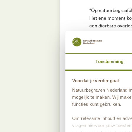
“Op natuurbegraafpl
Het ene moment kom
een dierbare overlede
prachtige natuurgeb
Afscheidsritu
Toestemming
“Ik ben altijd al ge
studie culturele ant
opleiding tot uitvaa
Voordat je verder gaat
ben op mijn plek op 
Natuurbegraven Nederland ma
de horeca, in een bo
mogelijk te maken. Wij maken
de natuurbegraafpla
functies kunt gebruiken.
uitvaarten. Daarnaa
van de natuurbegraaf
Om relevante inhoud en adver
iemand die hier een 
vragen hiervoor jouw toestem
bosbeheer.”