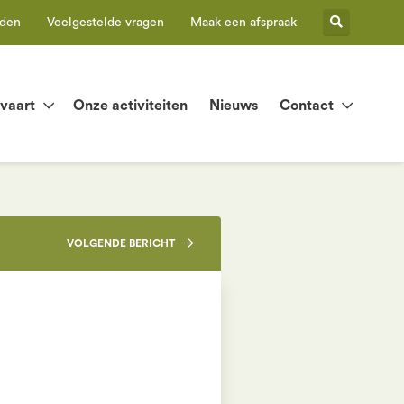
eden
Veelgestelde vragen
Maak een afspraak
tvaart
Onze activiteiten
Nieuws
Contact
VOLGENDE
BERICHT