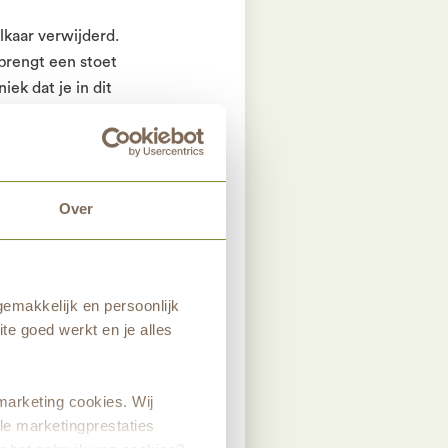
lkaar verwijderd.
brengt een stoet
iek dat je in dit
ken.”
Over
dood. Tijdens mijn
eleden volgde ik een
d in Nederland. Ik
 Ik heb gewerkt in
emakkelijk en persoonlijk
e vluchtelingen. Op
te goed werkt en je alles
n ondersteun ik bij
mel ik de verhalen
 interview met
marketing cookies. Wij
t over ons
le marketingprestaties