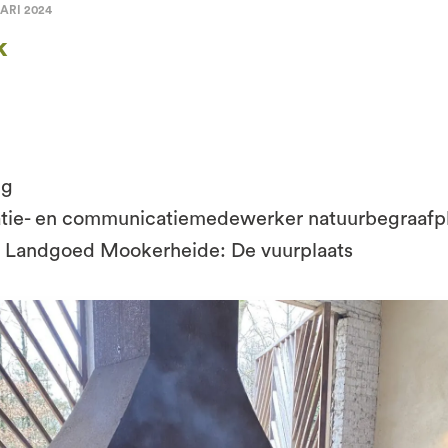
ARI 2024
k
ng
atie- en communicatiemedewerker natuurbegraafp
p Landgoed Mookerheide: De vuurplaats