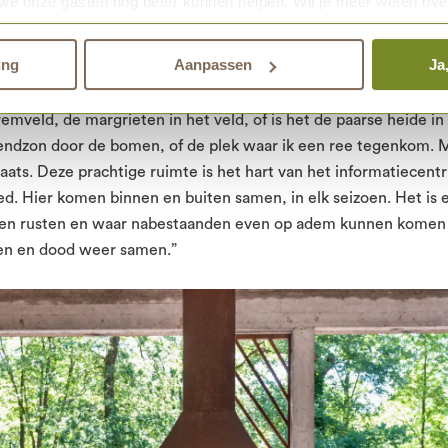
we onze gasten nog beter kunnen helpen. Wil je meer weten ove
den.
ing
Aanpassen
Ja
n de natuur ligt niet vast, maar verandert steeds. Soms zijn he
mveld, de margrieten in het veld, of is het de paarse heide i
endzon door de bomen, of de plek waar ik een ree tegenkom. Ma
aats. Deze prachtige ruimte is het hart van het informatiecent
ed. Hier komen binnen en buiten samen, in elk seizoen. Het is 
nen rusten en waar nabestaanden even op adem kunnen komen 
en en dood weer samen.”