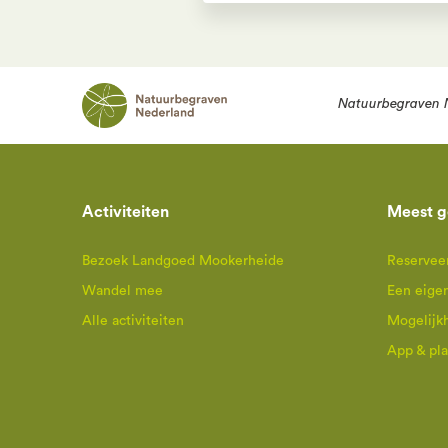
Natuurbegraven 
Activiteiten
Meest g
Bezoek Landgoed Mookerheide
Reserveer
Wandel mee
Een eige
Alle activiteiten
Mogelijk
App & pl