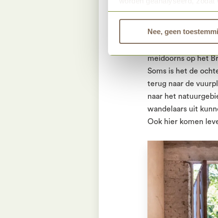
worden geanalyseerd, zodat 
Bekijk dan de andere tabbla
Vuurplaats
Nee, geen toestemm
“Mijn mooiste plek i
meidoorns op het Bre
Soms is het de ocht
terug naar de vuurpl
naar het natuurgebi
wandelaars uit kun
Ook hier komen lev