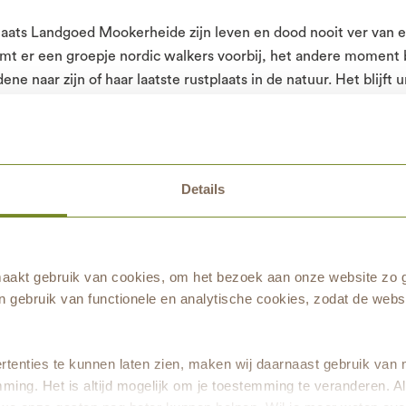
aats Landgoed Mookerheide zijn leven en dood nooit ver van e
t er een groepje nordic walkers voorbij, het andere moment 
ne naar zijn of haar laatste rustplaats in de natuur. Het blijft un
ied niet alleen kunt wandelen en fietsen maar ook kunt geden
elen
Details
ïnteresseerd geweest in gebruiken en rituelen rondom leven en 
ropologie was mijn blik gericht op verre landen. Enkele jaren g
rtbegeleider en verdiepte ik mij in de gewoonten bij een afschei
de natuurbegraafplaats, al mijn kwaliteiten komen hier samen.
akt gebruik van cookies, om het bezoek aan onze website zo g
ekwinkel, als tekstschrijver, en als begeleider van minderjarig
 gebruik van functionele en analytische cookies, zodat de websi
ats voer ik gesprekken met belangstellenden of nabestaanden e
st organiseer ik wandelingen, lezingen en open dagen en verza
plaats. Dat kan een verhaal zijn over een vogel of insect, een
tenties te kunnen laten zien, maken wij daarnaast gebruik van 
plek heeft uitgekozen, of een natuurbeheerder die uitleg geef
ming. Het is altijd mogelijk om je toestemming te veranderen. Al