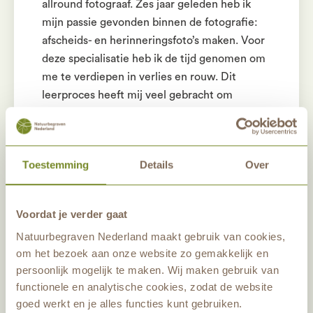
allround fotograaf. Zes jaar geleden heb ik
mijn passie gevonden binnen de fotografie:
afscheids- en herinneringsfoto’s maken. Voor
deze specialisatie heb ik de tijd genomen om
me te verdiepen in verlies en rouw. Dit
leerproces heeft mij veel gebracht om
dankbaar voor te zijn.
Ik kom op de meest mooie en bijzondere
Toestemming
Details
Over
locaties, waarvan natuurbegraafplaats
Schoorsveld er een van is. Hier heeft ieder
seizoen zijn charme. Het licht speelt anders,
Voordat je verder gaat
de luchten veranderen continu. Achteraf
Natuurbegraven Nederland maakt gebruik van cookies,
zeggen mensen wel;
“Nu wil ik je voorlopig
om het bezoek aan onze website zo gemakkelijk en
niet meer zien; in deze setting tenminste.”
En
persoonlijk mogelijk te maken. Wij maken gebruik van
ja, ik snap dat. Als ik kom fotograferen is de
functionele en analytische cookies, zodat de website
aanleiding vaak emotioneel en verdrietig.
goed werkt en je alles functies kunt gebruiken.