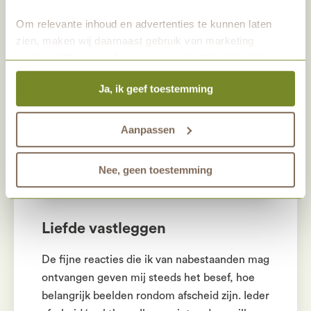
Gelukkig krijg ik daarna ook meteen te horen,
dat mijn werk onbetaalbaar en heel
Om relevante inhoud en advertenties te kunnen laten
waardevol is.”
zien, maken wij daarnaast gebruik van marketing
cookies. Wij vragen hiervoor jouw toestemming. Het is
altijd mogelijk om je toestemming te veranderen. Alle
Ja, ik geef toestemming
marketingprestaties worden geanalyseerd, zodat we
onze gasten nog beter kunnen helpen. Wil je meer weten
over het gebruik van cookies? Bekijk dan de andere
Aanpassen
tabbladen.
Nee, geen toestemming
Liefde vastleggen
De fijne reacties die ik van nabestaanden mag
ontvangen geven mij steeds het besef, hoe
belangrijk beelden rondom afscheid zijn. Ieder