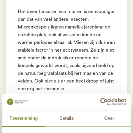
Het inventariseren van mieren is eenvoudiger
dan dat van veel andere insecten.
Mierenkoepels liggen namelijk jarenlang op
dezelfde plek, ook al wisselen koude en
warme periodes elkaar af. Mieren zijn dus een
stabiele factor in het ecosysteem. Ze zijn niet
snel onder de indruk als er rondom de
koepels gewerkt wordt, zoals bijvoorbeeld op
de natuurbegraafplaats bij het maaien van de
velden. Ook niet als er een heel droog of juist
een erg nat seizoen is.
Er zijn nog veel meer soorten op de
natuurbegraafplaats die we gaan monitoren.
Toestemming
Details
Over
De amfibieën, vleermuizen en dagvlinders
zijn in deze periode ook al aan de beurt. Zo