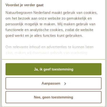
blijven we dit hele jaar hiermee bezig. Blijf
Voordat je verder gaat
ons volgen, dan houden wij je op de hoogte.
Natuurbegraven Nederland maakt gebruik van cookies,
om het bezoek aan onze website zo gemakkelijk en
persoonlijk mogelijk te maken. Wij maken gebruik van
Lees hier meer over wat
functionele en analytische cookies, zodat de website
Natuurbegraven Nederland in 10
goed werkt en je alles functies kunt gebruiken.
jaar tijd heeft betekend voor
natuur
Om relevante inhoud en advertenties te kunnen laten
zien, maken wij daarnaast gebruik van marketing
cookies. Wij vragen hiervoor jouw toestemming. Het is
altijd mogelijk om je toestemming te veranderen. Alle
Ja, ik geef toestemming
marketingprestaties worden geanalyseerd, zodat we
onze gasten nog beter kunnen helpen. Wil je meer weten
over het gebruik van cookies? Bekijk dan de andere
Aanpassen
tabbladen.
Nee, geen toestemming