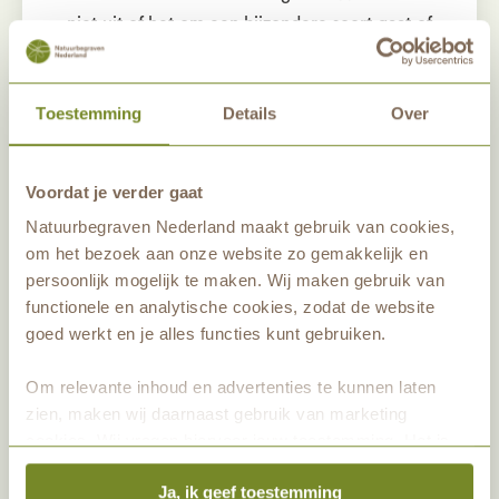
niet uit of het om een bijzondere soort gaat of
niet.”
Voor Jap wel, het enthousiasme is voelbaar
Toestemming
Details
Over
als hij vertelt over bijzondere vondsten op
Schoorsveld. De blauwe ertsbij, de
Voordat je verder gaat
slangenkruidbij en de grote harsbij. Over de
Natuurbegraven Nederland maakt gebruik van cookies,
laatste zegt Jap het volgende: “Die is maar
om het bezoek aan onze website zo gemakkelijk en
twee keer waargenomen in Brabant en dat
persoonlijk mogelijk te maken. Wij maken gebruik van
was op Schoorsveld.” Maar vergeet zeker niet
functionele en analytische cookies, zodat de website
de kleine sachembij. “De kleine Speedy
goed werkt en je alles functies kunt gebruiken.
Gonzalez. Die scheurt over de planten, van de
ene groep slangenkruid naar de andere. Je
Om relevante inhoud en advertenties te kunnen laten
herkent hem aan het Formule 1-geluid, dat is
zien, maken wij daarnaast gebruik van marketing
fantastisch.” Gelukkig heeft de
cookies. Wij vragen hiervoor jouw toestemming. Het is
Insectenwerkgroep ook van bijzondere
altijd mogelijk om je toestemming te veranderen. Alle
soorten grote groepen nestjes gevonden,
Ja, ik geef toestemming
marketingprestaties worden geanalyseerd, zodat we