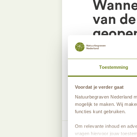
Wannee
van de
geope
Het informatiec
Toestemming
geopend van maa
van 11.00 tot 16
Voordat je verder gaat
Natuurbegraven Nederland ma
mogelijk te maken. Wij maken
functies kunt gebruiken.
Om relevante inhoud en adver
Deel dit antwoord
vragen hiervoor jouw toestem