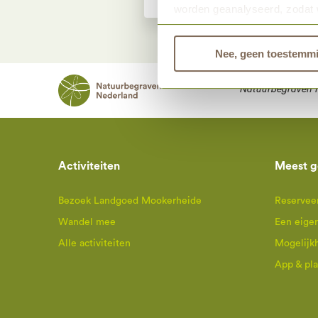
worden geanalyseerd, zodat 
Bekijk dan de andere tabbla
Nee, geen toestemm
Natuurbegraven 
Activiteiten
Meest g
Bezoek Landgoed Mookerheide
Reserveer
Wandel mee
Een eige
Alle activiteiten
Mogelijk
App & pl