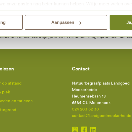
we onze gasten nog beter kunnen helpen. Wil je meer weten ove
den.
ing
Aanpassen
Ja
Nederland
maakt eeuwige grafrust in de natuur mogelijk samen met
Na
elezen
Contact
 op afstand
Natuurbegraafplaats Landgoed
Mookerheide
n plek
Heumensebaan 18
heden en tarieven
6584 CL Molenhoek
024 203 62 30
attegrond
contact@landgoedmookerheide.