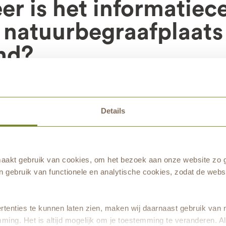
r is het informatie
 natuurbegraafplaats
nd?
entrum van natuurbegraafplaats Landgoed Mooker
Details
ndag tot en met zaterdag van 9.00 tot 17.00 uur
.00 uur. Op zondag zijn geen afspraken en uitvaart
akt gebruik van cookies, om het bezoek aan onze website zo g
 gebruik van functionele en analytische cookies, zodat de websi
tenties te kunnen laten zien, maken wij daarnaast gebruik van 
ming. Het is altijd mogelijk om je toestemming te veranderen. Al