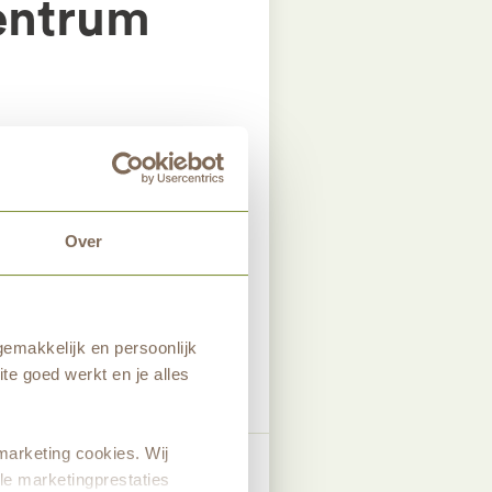
centrum
heide is
Over
 en op zondag
en mogelijk.
emakkelijk en persoonlijk
te goed werkt en je alles
marketing cookies. Wij
Nieuwsbrief aanmelden
le marketingprestaties