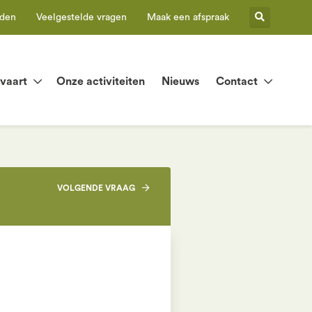
eden
Veelgestelde vragen
Maak een afspraak
tvaart
Onze activiteiten
Nieuws
Contact
VOLGENDE
VRAAG