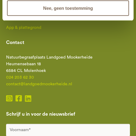
Reserveer op afstand
Nee, geen toestemming
Een eigen plek
Mogelijkheden en tarieven
App & plattegrond
Contact
Natuurbegraafplaats Landgoed Mookerheide
Heumensebaan 18
6584 CL Molenhoek
024 203 62 30
contact@landgoedmookerheide.nl
Schrijf u in voor de nieuwsbrief