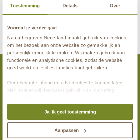
Toestemming
Details
Over
Voordat je verder gaat
maakt eeuwige grafrust in de natuur mogelijk samen met
Natuurbegraven Nederland maakt gebruik van cookies,
om het bezoek aan onze website zo gemakkelijk en
persoonlijk mogelijk te maken. Wij maken gebruik van
functionele en analytische cookies, zodat de website
goed werkt en je alles functies kunt gebruiken.
Activiteiten
Om relevante inhoud en advertenties te kunnen laten
zien, maken wij daarnaast gebruik van marketing
Bezoek Landgoed Mookerheide
cookies. Wij vragen hiervoor jouw toestemming. Het is
Wandel mee
altijd mogelijk om je toestemming te veranderen. Alle
Alle activiteiten
Ja, ik geef toestemming
marketingprestaties worden geanalyseerd, zodat we
onze gasten nog beter kunnen helpen. Wil je meer weten
Meest gelezen
over het gebruik van cookies? Bekijk dan de andere
Aanpassen
tabbladen.