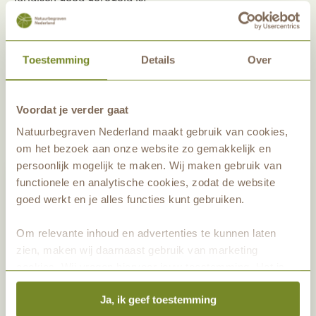
Peter besluit: “Onze kinderen hoeven zakelijk gezien niet
meer na te denken, want dat is goed geregeld. Ze
Toestemming
Details
Over
hoeven zich alleen maar druk te maken over de manier
waarop ze afscheid van ons willen nemen. En daar moet
je toch altijd over nadenken. Dat is een geruststellende
Voordat je verder gaat
gedachte.”
Natuurbegraven Nederland maakt gebruik van cookies,
om het bezoek aan onze website zo gemakkelijk en
persoonlijk mogelijk te maken. Wij maken gebruik van
functionele en analytische cookies, zodat de website
goed werkt en je alles functies kunt gebruiken.
Om relevante inhoud en advertenties te kunnen laten
zien, maken wij daarnaast gebruik van marketing
cookies. Wij vragen hiervoor jouw toestemming. Het is
altijd mogelijk om je toestemming te veranderen. Alle
Ja, ik geef toestemming
marketingprestaties worden geanalyseerd, zodat we