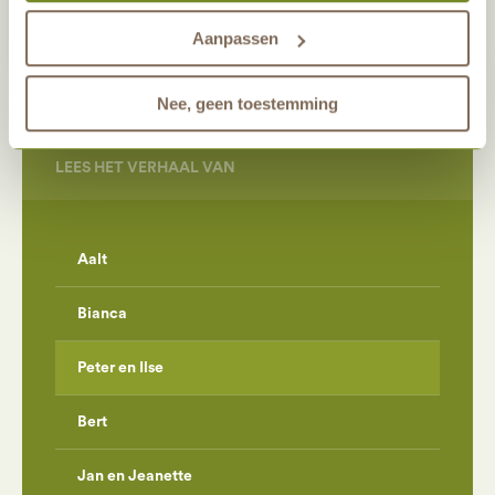
onze gasten nog beter kunnen helpen. Wil je meer weten
over het gebruik van cookies? Bekijk dan de andere
Aanpassen
tabbladen.
Nee, geen toestemming
LEES HET VERHAAL VAN
Aalt
Bianca
Peter en Ilse
Bert
Jan en Jeanette