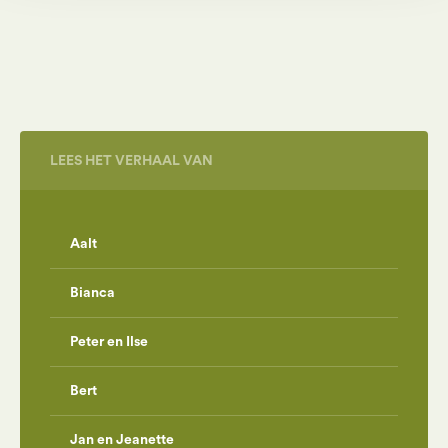
Alles blijft zoals het is, dus die plek en Walter ook.
Ondertussen groeit en bloeit alles door en gaat het leven
weer door. Ik ben zo blij dat hij hier op Heidepol ligt.”
LEES HET VERHAAL VAN
Aalt
Bianca
Peter en Ilse
Bert
Jan en Jeanette