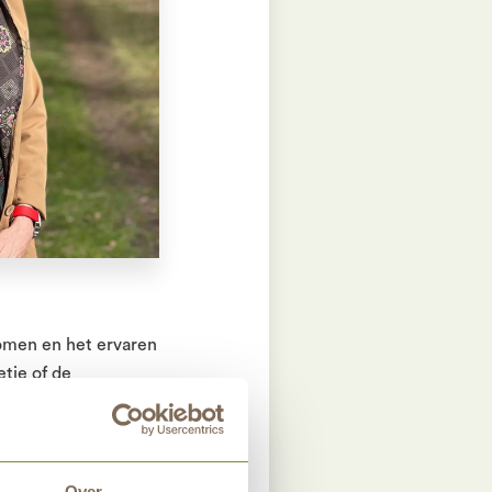
komen en het ervaren
etje of de
ee over het veld.
e contact met
Over