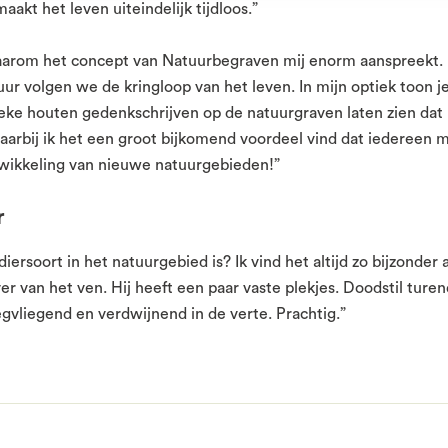
aakt het leven uiteindelijk tijdloos.”
arom het concept van Natuurbegraven mij enorm aanspreekt. 
ur volgen we de kringloop van het leven. In mijn optiek toon je
eke houten gedenkschrijven op de natuurgraven laten zien dat u
Waarbij ik het een groot bijkomend voordeel vind dat iedereen 
twikkeling van nieuwe natuurgebieden!”
r
iersoort in het natuurgebied is? Ik vind het altijd zo bijzonder a
ver van het ven. Hij heeft een paar vaste plekjes. Doodstil ture
gvliegend en verdwijnend in de verte. Prachtig.”