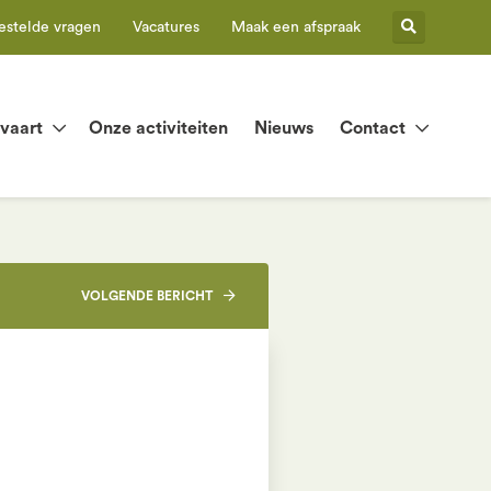
estelde vragen
Vacatures
Maak een afspraak
tvaart
Onze activiteiten
Nieuws
Contact
VOLGENDE
BERICHT