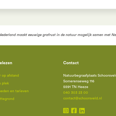
Nederland
maakt eeuwige grafrust in de natuur mogelijk samen met
Na
elezen
Contact
 op afstand
Natuurbegraafplaats Schoorsvel
Somerenseweg 116
n plek
5591 TN Heeze
heden en tarieven
040 303 23 00
contact@schoorsveld.nl
attegrond