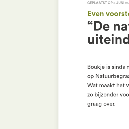
GEPLAATST OP 5 JUNI 2
Even voorst
“De na
uiteind
Boukje is sind
op Natuurbegraa
Wat maakt het 
zo bijzonder voo
graag over.