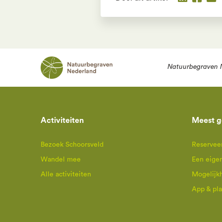
Natuurbegraven 
Activiteiten
Meest g
Bezoek Schoorsveld
Reserveer
Wandel mee
Een eige
Alle activiteiten
Mogelijk
App & pl