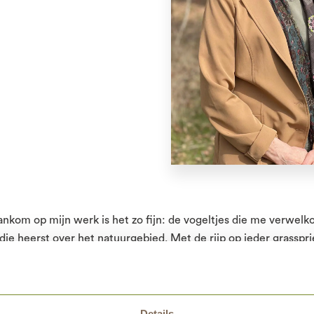
aankom op mijn werk is het zo fijn: de vogeltjes die me verwel
 die heerst over het natuurgebied. Met de rijp op ieder grasspri
len door de hoge bomen. En soms springt er in de verte een r
ar ik stil van word.”
r dit werk koos is de combinatie van natuur en het persoonlijk
Details