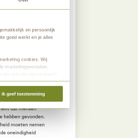
e verbinding te
vaart zo soepel
emakkelijk en persoonlijk
te goed werkt en je alles
kaar bij
 probeer ik in te
 soort rust ervaren.
marketing cookies. Wij
dat mensen met een
le marketingprestaties
doen.”
r het gebruik van cookies?
, ik geef toestemming
g. Als ik met mensen
oment dat mensen
ukje hebben gevonden.
fscheid moeten nemen
e de oneindigheid