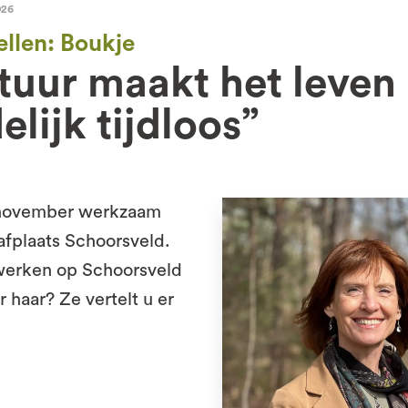
026
ellen: Boukje
tuur maakt het leven
elijk tijdloos”
s november werkzaam
fplaats Schoorsveld.
werken op Schoorsveld
r haar? Ze vertelt u er