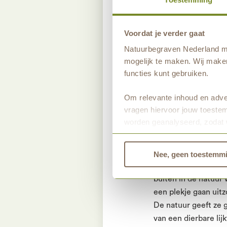
mensen. Het mooie i
maken. Ik vind het e
Voordat je verder gaat
mogelijk verloopt. M
Natuurbegraven Nederland ma
mogelijk te maken. Wij maken
“Het team op Schoor
functies kunt gebruiken.
onverwachte wending
springen waar nodig.
Om relevante inhoud en adver
Het is tenslotte voo
vragen hiervoor jouw toestem
goed gevoel weer na
worden geanalyseerd, zodat 
Bekijk dan de andere tabbla
Kracht van de
Nee, geen toestemm
“Ik vind het fijn om
buiten in de natuu
een plekje gaan uitz
De natuur geeft ze 
van een dierbare lij