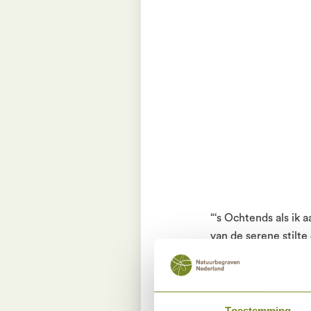
“‘s Ochtends als ik 
van de serene stilte
opkomende zonnestra
Een magisch beeld wa
“De reden dat ik voo
Toestemming