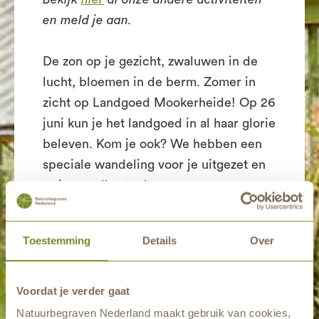
en meld je aan.
De zon op je gezicht, zwaluwen in de
lucht, bloemen in de berm. Zomer in
zicht op Landgoed Mookerheide! Op 26
juni kun je het landgoed in al haar glorie
beleven. Kom je ook? We hebben een
speciale wandeling voor je uitgezet en
er is van alles te doen.
Toestemming
Details
Over
Op Landgoed Mookerheide werken
Natuurmonumenten, natuurbegraafplaats
Landgoed Mookerheide, bloemenpluktuin
Voordat je verder gaat
Zelfgeplukt en de foodtrucks van De Tuin
Natuurbegraven Nederland maakt gebruik van cookies,
samen om een bezoek aan het landgoed tot