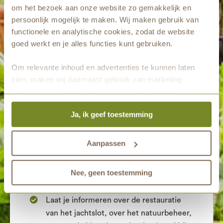
om het bezoek aan onze website zo gemakkelijk en
een unieke beleving te maken. Op zondag 26
persoonlijk mogelijk te maken. Wij maken gebruik van
juni stellen wij gezamenlijk onze deuren open
functionele en analytische cookies, zodat de website
van 11.00 uur tot 16.00 uur en kun je het
goed werkt en je alles functies kunt gebruiken.
landgoed in volle glorie ervaren tijdens
‘Beleef Landgoed Mookerheide’.
Om relevante inhoud en advertenties te kunnen laten
zien, maken wij daarnaast gebruik van marketing
Wat is er te doen?
cookies. Wij vragen hiervoor jouw toestemming. Het is
altijd mogelijk om je toestemming te veranderen. Alle
Verwonder je over de natuur en het
Ja, ik geef toestemming
marketingprestaties worden geanalyseerd, zodat we
historische landschap tijdens een
onze gasten nog beter kunnen helpen. Wil je meer weten
over het gebruik van cookies? Bekijk dan de andere
speciaal uitgezette wandeling die je
Aanpassen
tabbladen.
zelfstandig, in je eigen tempo loopt.
Kom meer te weten over
Nee, geen toestemming
natuurbegraven tijdens een lezing.
Laat je informeren over de restauratie
van het jachtslot, over het natuurbeheer,