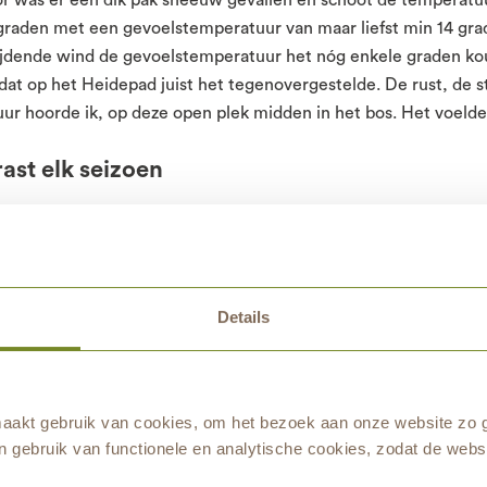
 graden met een gevoelstemperatuur van maar liefst min 14 gra
jdende wind de gevoelstemperatuur het nóg enkele graden kou
dat op het Heidepad juist het tegenovergestelde. De rust, de st
uur hoorde ik, op deze open plek midden in het bos. Het voelde
ast elk seizoen
at het een goede plek is om even je hoofd leeg te maken. Op he
aakt niet uit in welk seizoen. Elk seizoen heeft haar eigen mo
de jonge heide opkomen en staan de eerste bloeiers langs het p
 en vinden vlinders er hun nectar, en in het najaar wandel je l
Details
Een groot contrast met de verstilling in de winter. Anders, maa
akt gebruik van cookies, om het bezoek aan onze website zo g
 gebruik van functionele en analytische cookies, zodat de websi