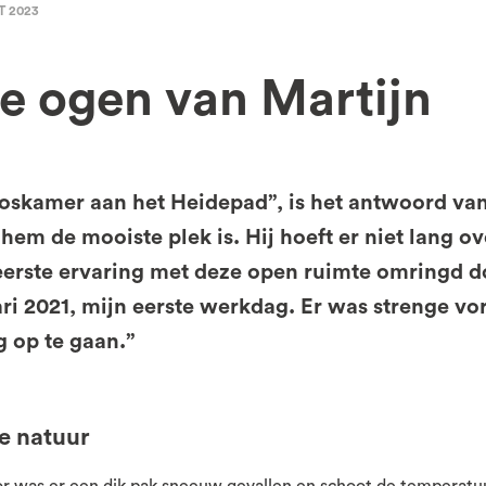
T 2023
e ogen van Martijn
boskamer aan het Heidepad”, is het antwoord van
hem de mooiste plek is. Hij hoeft er niet lang ov
eerste ervaring met deze open ruimte omringd 
ri 2021, mijn eerste werkdag. Er was strenge vo
 op te gaan.”
de natuur
 was er een dik pak sneeuw gevallen en schoot de temperatu