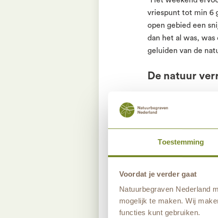
vriespunt tot min 6
open gebied een sni
dan het al was, was 
geluiden van de nat
De natuur verr
“Inmiddels weet ik d
in gezelschap. Het m
het voorjaar zie je 
zoemen de vele bijen
Toestemming
paarse heidevelden. 
Voordat je verder gaat
Natuurbegraven Nederland ma
mogelijk te maken. Wij maken
functies kunt gebruiken.