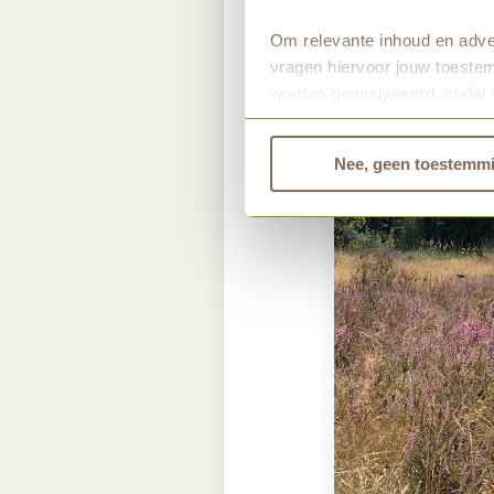
Om relevante inhoud en adver
vragen hiervoor jouw toestem
worden geanalyseerd, zodat 
Bekijk dan de andere tabbla
Nee, geen toestemm