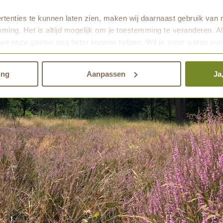
tenties te kunnen laten zien, maken wij daarnaast gebruik van 
ming. Het is altijd mogelijk om je toestemming te veranderen. Al
we onze gasten nog beter kunnen helpen. Wil je meer weten ove
den.
ing
Aanpassen
Ja