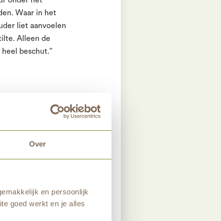
den. Waar in het
der liet aanvoelen
ilte. Alleen de
 heel beschut.”
t bankje, alleen of
oie eigenschappen. In
ad. In de zomer
angs de prachtige
Over
r net zo mooi.”
emakkelijk en persoonlijk
te goed werkt en je alles