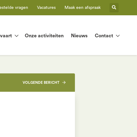
estelde vragen
Vacatures
Maak een afspraak
tvaart
Onze activiteiten
Nieuws
Contact
VOLGENDE
BERICHT