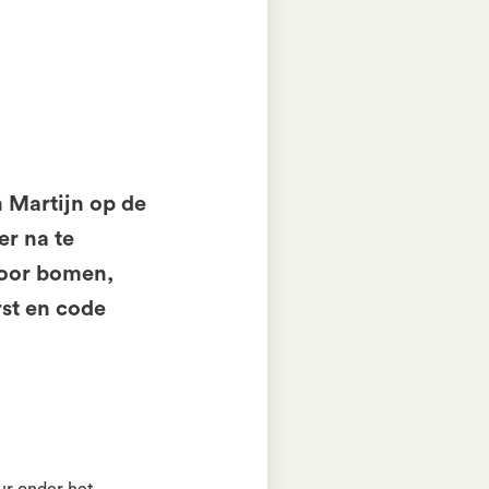
 Martijn op de
er na te
door bomen,
rst en code
ur onder het