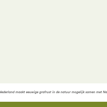
 een informatiegesprek
 geworden naar natuurbegraven?
Plan dan een
elpen u graag verder tijdens een persoonlijk
Nederland
maakt eeuwige grafrust in de natuur mogelijk samen met
Na