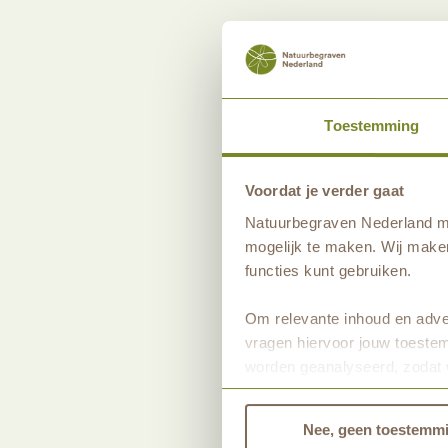
Houten gedenkteken
Om een dierbare plek te markeren bieden 
het plaatsen van een houten gedenkteken,
kosteloos, geleverd door de natuurbegraaf
Toestemming
gedenkteken is onbehandeld en vergankelij
één met de natuur. Het is mogelijk een ee
boodschap te laten frezen in het hout.
Voordat je verder gaat
Natuurbegraven Nederland ma
Om de natuur de ruimte te geven, mogen a
mogelijk te maken. Wij maken
snijbloemen of veldbloemen bij de plek w
functies kunt gebruiken.
zonder verpakking, ijzerdraad, steekschuim
Om relevante inhoud en adver
Betalen en uitvaartverzekering
vragen hiervoor jouw toestem
De kosten voor een laatste rustplaats in d
worden geanalyseerd, zodat 
eenmalig betaald. U heeft daarmee voor al
Bekijk dan de andere tabbla
door uw gereserveerde plek begraven te w
Nee, geen toestemm
een natuurgraf is exclusief begraafkosten