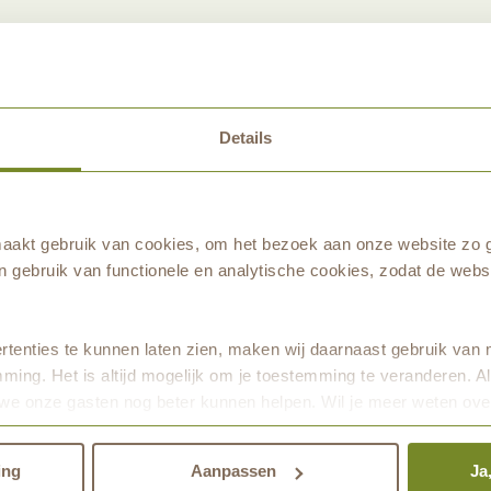
we de mogelijkheid tot
 dat wordt, eenmalig
plaats. Het
Details
k en wordt uiteindelijk
nvoudige persoonlijke
akt gebruik van cookies, om het bezoek aan onze website zo g
lleen losse
 gebruik van functionele en analytische cookies, zodat de websi
orden neergelegd,
 of touw.
tenties te kunnen laten zien, maken wij daarnaast gebruik van 
ming. Het is altijd mogelijk om je toestemming te veranderen. Al
e natuur worden
we onze gasten nog beter kunnen helpen. Wil je meer weten ove
tijd het recht om op de
den.
orden. Het tarief voor
ing
Aanpassen
Ja
. Begraafkosten kunnen