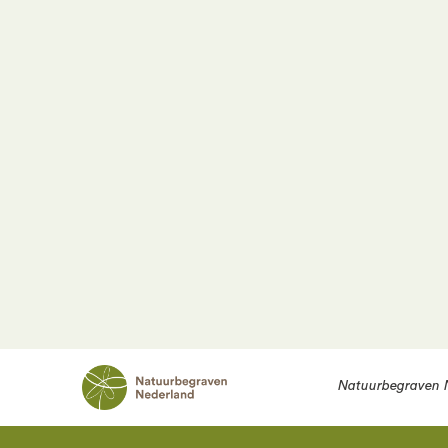
Meer informatie? Kom langs voor
Heeft u nog meer vragen, of bent u benieuwd
afspraak in
met een van onze medewerkers. We h
informatiegesprek.
Natuurbegraven 