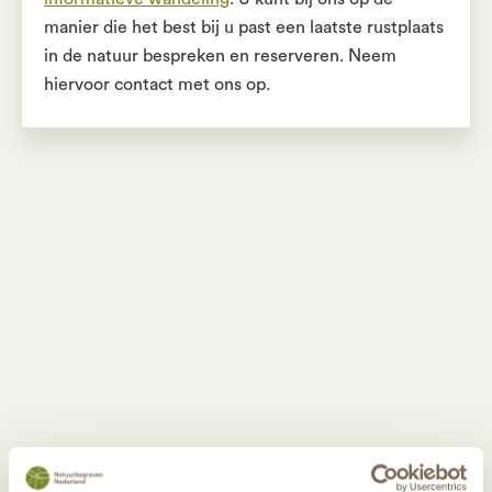
manier die het best bij u past een laatste rustplaats
in de natuur bespreken en reserveren. Neem
hiervoor contact met ons op.
Aanmeldformulier
Laat uw gegevens achter via onderstaand
aanmeldformulier en wij bellen u om een telefonische
afspraak te maken. We bespreken dan samen een dag en
een tijdstip voor een telefonisch informatiegesprek om
een natuurgraf op afstand vast te leggen.
Ik wil graag een natuurgraf op afstand