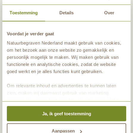
reserveren
Toestemming
Details
Over
Voordat je verder gaat
Natuurbegraven Nederland maakt gebruik van cookies,
om het bezoek aan onze website zo gemakkelijk en
persoonlijk mogelijk te maken. Wij maken gebruik van
functionele en analytische cookies, zodat de website
goed werkt en je alles functies kunt gebruiken.
Om relevante inhoud en advertenties te kunnen laten
zien, maken wij daarnaast gebruik van marketing
cookies. Wij vragen hiervoor jouw toestemming. Het is
altijd mogelijk om je toestemming te veranderen. Alle
Ja, ik geef toestemming
marketingprestaties worden geanalyseerd, zodat we
onze gasten nog beter kunnen helpen. Wil je meer weten
over het gebruik van cookies? Bekijk dan de andere
Aanpassen