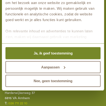
om het bezoek aan onze website zo gemakkelijk en
Bezoek Heidepol
persoonlijk mogelijk te maken. Wij maken gebruik van
Wandel mee
functionele en analytische cookies, zodat de website
goed werkt en je alles functies kunt gebruiken.
Alle activiteiten
Om relevante inhoud en advertenties te kunnen laten
Meest gelezen
zien, maken wij daarnaast gebruik van marketing
cookies. Wij vragen hiervoor jouw toestemming. Het is
Reserveer op afstand
altijd mogelijk om je toestemming te veranderen. Alle
Een eigen plek
Ja, ik geef toestemming
marketingprestaties worden geanalyseerd, zodat we
Mogelijkheden en tarieven
onze gasten nog beter kunnen helpen. Wil je meer weten
App & plattegrond
over het gebruik van cookies? Bekijk dan de andere
Aanpassen
tabbladen.
Contact
Nee, geen toestemming
Natuurbegraafplaats Heidepol
Harderwijkerweg 37
6816 VA Arnhem
T:
026 711 22 10