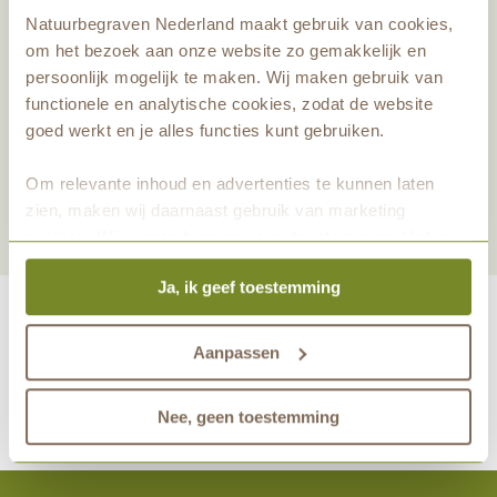
Natuurbegraven Nederland maakt gebruik van cookies,
om het bezoek aan onze website zo gemakkelijk en
persoonlijk mogelijk te maken. Wij maken gebruik van
functionele en analytische cookies, zodat de website
Deel dit artikel
goed werkt en je alles functies kunt gebruiken.
Nieuwsbrief aanmelden
Om relevante inhoud en advertenties te kunnen laten
zien, maken wij daarnaast gebruik van marketing
cookies. Wij vragen hiervoor jouw toestemming. Het is
altijd mogelijk om je toestemming te veranderen. Alle
Ja, ik geef toestemming
marketingprestaties worden geanalyseerd, zodat we
onze gasten nog beter kunnen helpen. Wil je meer weten
over het gebruik van cookies? Bekijk dan de andere
Aanpassen
tabbladen.
maakt eeuwige grafrust in de natuur mogelijk samen met
Nee, geen toestemming