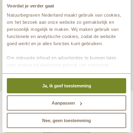
Voordat je verder gaat
Natuurbegraven Nederland maakt gebruik van cookies,
om het bezoek aan onze website zo gemakkelijk en
persoonlijk mogelijk te maken. Wij maken gebruik van
functionele en analytische cookies, zodat de website
goed werkt en je alles functies kunt gebruiken.
Deel dit artikel
Om relevante inhoud en advertenties te kunnen laten
Nieuwsbrief aanmelden
zien, maken wij daarnaast gebruik van marketing
cookies. Wij vragen hiervoor jouw toestemming. Het is
altijd mogelijk om je toestemming te veranderen. Alle
Ja, ik geef toestemming
marketingprestaties worden geanalyseerd, zodat we
onze gasten nog beter kunnen helpen. Wil je meer weten
over het gebruik van cookies? Bekijk dan de andere
Aanpassen
tabbladen.
maakt eeuwige grafrust in de natuur mogelijk samen met
Nee, geen toestemming