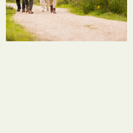
Een blijvende plek in de natuur
De as krijgt een blijvende plek in de natuur, in
overleg gekozen:
een
urnnatuurgraf
, of
een
asnatuurgraf