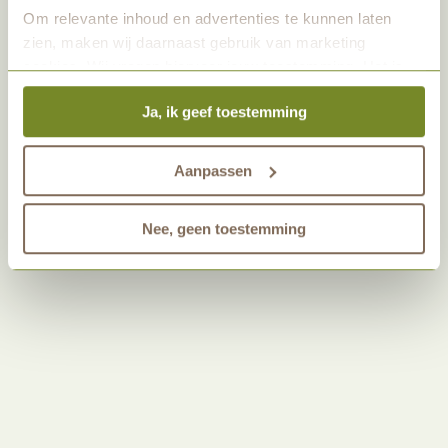
geregeld, in goede afstemming.
Om relevante inhoud en advertenties te kunnen laten
zien, maken wij daarnaast gebruik van marketing
cookies. Wij vragen hiervoor jouw toestemming. Het is
altijd mogelijk om je toestemming te veranderen. Alle
Ja, ik geef toestemming
marketingprestaties worden geanalyseerd, zodat we
onze gasten nog beter kunnen helpen. Wil je meer weten
over het gebruik van cookies? Bekijk dan de andere
Aanpassen
tabbladen.
Nee, geen toestemming
De uitvaartondernemer zorgt voor vervoer
naar de natuurbegraafplaats.
De ceremonie vindt plaats op de
natuurbegraafplaats.