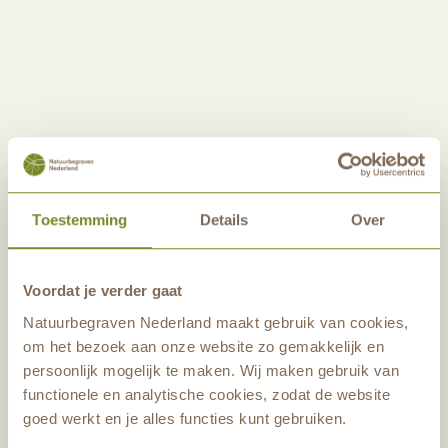
Toestemming
Details
Over
Voordat je verder gaat
Natuurbegraven Nederland maakt gebruik van cookies,
Stap voor stap
om het bezoek aan onze website zo gemakkelijk en
persoonlijk mogelijk te maken. Wij maken gebruik van
Vanaf het moment van overlijden tot aan de
functionele en analytische cookies, zodat de website
asbestemming werken wij samen met de
goed werkt en je alles functies kunt gebruiken.
uitvaartondernemer van uw keuze. Alles is zorgvuldig