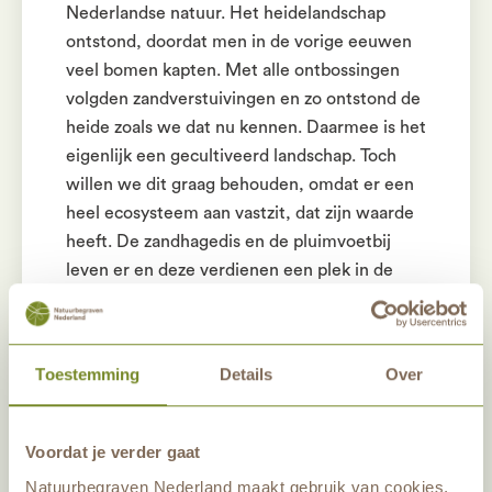
Nederlandse natuur. Het heidelandschap
ontstond, doordat men in de vorige eeuwen
veel bomen kapten. Met alle ontbossingen
volgden zandverstuivingen en zo ontstond de
heide zoals we dat nu kennen. Daarmee is het
eigenlijk een gecultiveerd landschap. Toch
willen we dit graag behouden, omdat er een
heel ecosysteem aan vastzit, dat zijn waarde
heeft. De zandhagedis en de pluimvoetbij
leven er en deze verdienen een plek in de
Nederlandse natuur. Omdat het een
gecultiveerd landschap is, moeten we in dit
type landschap blijven ingrijpen om het te
Toestemming
Details
Over
kunnen behouden. Zo groeit in de bossen
vlakbij ons heideveld op Heidepol het
pijpenstrootje. Dit is een inheemse en sterke
Voordat je verder gaat
grassoort, die het heideveld volledig kan
Natuurbegraven Nederland maakt gebruik van cookies,