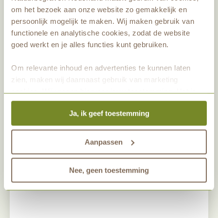
overwoekeren als we niet blijven maaien.
om het bezoek aan onze website zo gemakkelijk en
persoonlijk mogelijk te maken. Wij maken gebruik van
Klik op de afbeelding hieronder voor een
functionele en analytische cookies, zodat de website
fotocompilatie.
goed werkt en je alles functies kunt gebruiken.
Om relevante inhoud en advertenties te kunnen laten
zien, maken wij daarnaast gebruik van marketing
cookies. Wij vragen hiervoor jouw toestemming. Het is
altijd mogelijk om je toestemming te veranderen. Alle
Ja, ik geef toestemming
marketingprestaties worden geanalyseerd, zodat we
onze gasten nog beter kunnen helpen. Wil je meer weten
over het gebruik van cookies? Bekijk dan de andere
Aanpassen
tabbladen.
Heidep
Nee, geen toestemming
Bij het akkerveld: Heidepol in 2012.
op de 