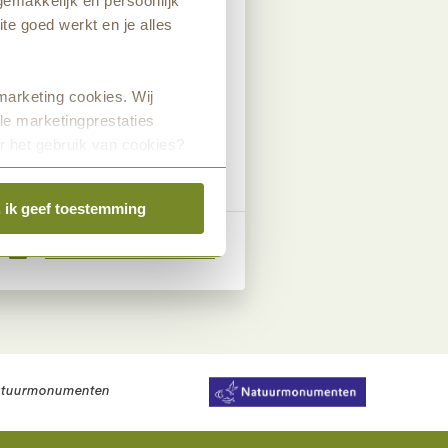
emakkelijk en persoonlijk
igt een kleurplaat
te goed werkt en je alles
ia onderstaande
marketing cookies. Wij
le marketingprestaties
r het gebruik van cookies?
, ik geef toestemming
Nieuwsbrief aanmelden
tuurmonumenten