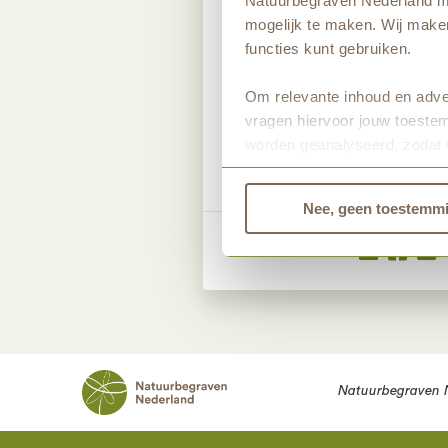
Natuurbegraven Nederland ma
Wil jij een tekening
mogelijk te maken. Wij maken
voor je klaar in he
functies kunt gebruiken.
knop.
Om relevante inhoud en adver
Download hier 
vragen hiervoor jouw toestem
worden geanalyseerd, zodat 
Bekijk dan de andere tabbla
Nee, geen toestemm
Deel dit artikel
Natuurbegraven 