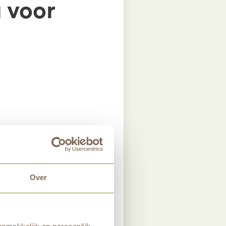
 voor
Over
en, schrijf dan een