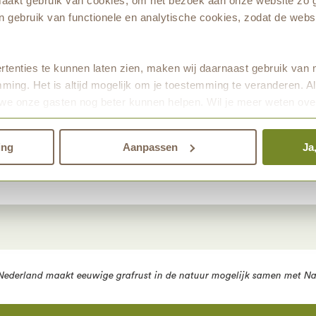
akt gebruik van cookies, om het bezoek aan onze website zo g
 maken voor je papa of mama, opa of oma, broertje of zusje? Er l
 gebruik van functionele en analytische cookies, zodat de websi
t informatiecentrum. Je kunt de tekening ook hier downloaden v
tenties te kunnen laten zien, maken wij daarnaast gebruik van 
de tekening
ming. Het is altijd mogelijk om je toestemming te veranderen. Al
we onze gasten nog beter kunnen helpen. Wil je meer weten ove
den.
ing
Aanpassen
Ja
Nederland
maakt eeuwige grafrust in de natuur mogelijk samen met
Na