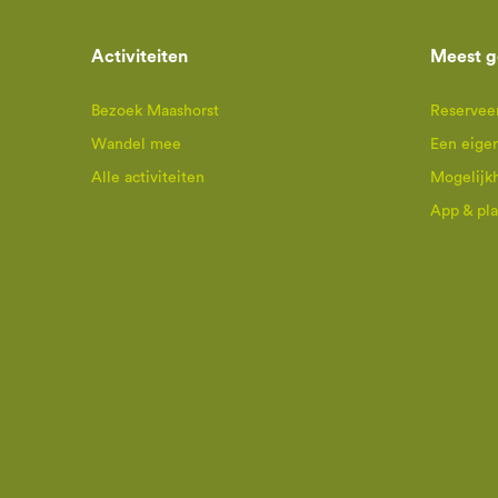
Activiteiten
Meest g
Bezoek Maashorst
Reserveer
Wandel mee
Een eige
Alle activiteiten
Mogelijk
App & pl