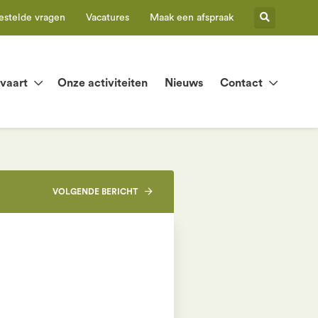
estelde vragen
Vacatures
Maak een afspraak
tvaart
Onze activiteiten
Nieuws
Contact
VOLGENDE
BERICHT