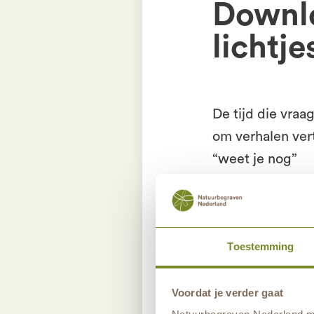
Downlo
lichtj
De tijd die vraag
om verhalen ver
“weet je nog”
om namen noe
“jij hoort er nog a
Toestemming
Wil jij de naam van 
kaartje en we geven 
Voordat je verder gaat