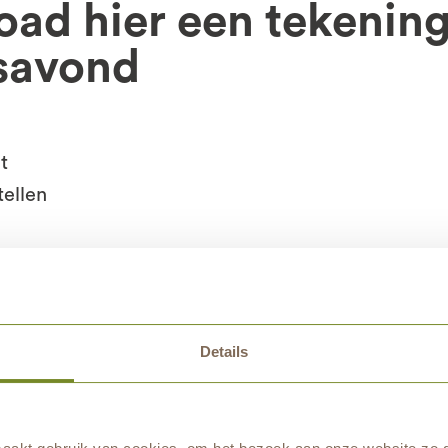
ad hier een tekening
esavond
t
tellen
men
ltijd bij”
Details
je dierbare delen, of een herinnering voor hem of haar achterlat
het in de weken tot lichtjesavond een plekje.