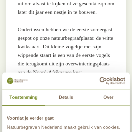
uit om alvast te kijken of ze geschikt zijn om
later dit jaar een nestje in te bouwen.
Ondertussen hebben we de eerste zomergast
gespot op onze natuurbegraafplaats: de witte
kwikstaart. Dit kleine vogeltje met zijn
wippende staart is een van de eerste vogels
die terugkomt uit zijn overwinteringsplaats
aan de Noord-Afrikaanse kust.
Vogels zijn niet de enige dieren op onze
Toestemming
Details
Over
begraafplaats, waaraan te zien is dat het
voorjaar begint. Op de meest warme en
vooral zonnige dagen bestaat een kans dat u
Voordat je verder gaat
al een vroege zandhagedis kunt zien
Natuurbegraven Nederland maakt gebruik van cookies,
zonnebaden. Zodra de zon achter een wolk