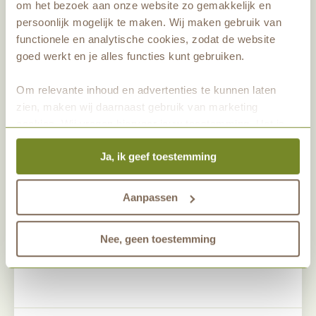
om het bezoek aan onze website zo gemakkelijk en
verdwijnt, trekt hij zich terug in zijn holletje
persoonlijk mogelijk te maken. Wij maken gebruik van
functionele en analytische cookies, zodat de website
of onder een boomstam.
goed werkt en je alles functies kunt gebruiken.
Om relevante inhoud en advertenties te kunnen laten
zien, maken wij daarnaast gebruik van marketing
cookies. Wij vragen hiervoor jouw toestemming. Het is
altijd mogelijk om je toestemming te veranderen. Alle
Ja, ik geef toestemming
marketingprestaties worden geanalyseerd, zodat we
onze gasten nog beter kunnen helpen. Wil je meer weten
over het gebruik van cookies? Bekijk dan de andere
Aanpassen
tabbladen.
Nee, geen toestemming