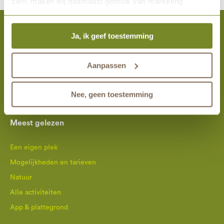
zien, maken wij daarnaast gebruik van marketing
cookies. Wij vragen hiervoor jouw toestemming. Het is
altijd mogelijk om je toestemming te veranderen. Alle
Ja, ik geef toestemming
marketingprestaties worden geanalyseerd, zodat we
Activiteiten
onze gasten nog beter kunnen helpen. Wil je meer weten
over het gebruik van cookies? Bekijk dan de andere
Aanpassen
Bezoek Landgoed Christinalust
tabbladen.
Wandel mee
Nee, geen toestemming
Alle activiteiten
Meest gelezen
Een eigen plek
Mogelijkheden en tarieven
Natuur
Alle activiteiten
App & plattegrond