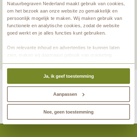
Natuurbegraven Nederland maakt gebruik van cookies,
om het bezoek aan onze website zo gemakkelijk en
persoonlijk mogelijk te maken. Wij maken gebruik van
functionele en analytische cookies, zodat de website
goed werkt en je alles functies kunt gebruiken.
Om relevante inhoud en advertenties te kunnen laten
zien, maken wij daarnaast gebruik van marketing
cookies. Wij vragen hiervoor jouw toestemming. Het is
altijd mogelijk om je toestemming te veranderen. Alle
Ja, ik geef toestemming
marketingprestaties worden geanalyseerd, zodat we
onze gasten nog beter kunnen helpen. Wil je meer weten
over het gebruik van cookies? Bekijk dan de andere
Aanpassen
maakt eeuwige grafrust in de natuur mogelijk samen met
tabbladen.
Nee, geen toestemming