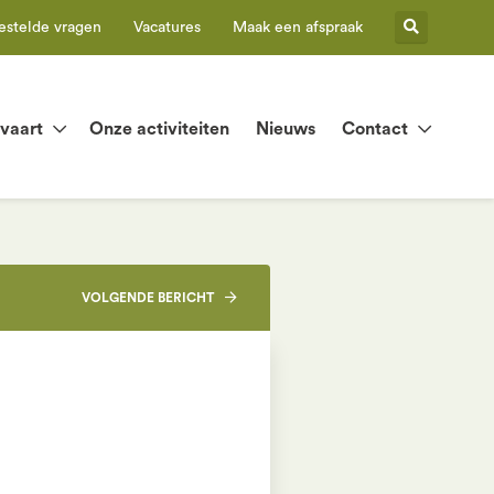
estelde vragen
Vacatures
Maak een afspraak
tvaart
Onze activiteiten
Nieuws
Contact
VOLGENDE
BERICHT