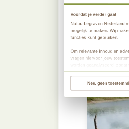
vuur met een vuur
gebruiken. Als u
Voordat je verder gaat
Natuurbegraven Nederland ma
Zo ziet u maar: 
mogelijk te maken. Wij maken
functies kunt gebruiken.
Om relevante inhoud en adver
vragen hiervoor jouw toestem
worden geanalyseerd, zodat 
Bekijk dan de andere tabbla
Nee, geen toestemm