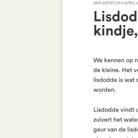
GEPLAATST OP 6 APRIL 
Lisdod
kindje,
We kennen op na
de kleine. Het v
lisdodde is wat
worden.
Lisdodde vindt u
zuivert het wate
geur van de lisd