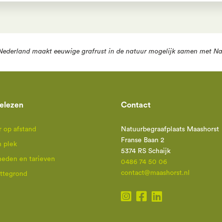
Nederland
maakt eeuwige grafrust in de natuur mogelijk samen met
Na
elezen
Contact
 op afstand
Natuurbegraafplaats Maashorst
Franse Baan 2
n plek
5374 RS Schaijk
heden en tarieven
0486 74 50 06
contact@maashorst.nl
attegrond