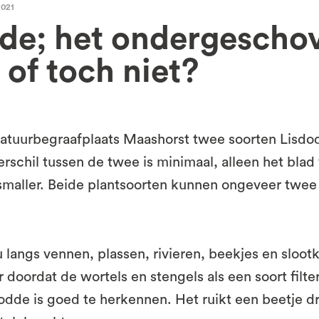
2021
de; het ondergescho
 of toch niet?
tuurbegraafplaats Maashorst twee soorten Lisdod
erschil tussen de twee is minimaal, alleen het blad
 smaller. Beide plantsoorten kunnen ongeveer twe
 langs vennen, plassen, rivieren, beekjes en sloot
r doordat de wortels en stengels als een soort filt
odde is goed te herkennen. Het ruikt een beetje d