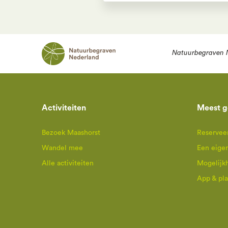
Natuurbegraven 
Activiteiten
Meest g
Bezoek Maashorst
Reserveer
Wandel mee
Een eige
Alle activiteiten
Mogelijk
App & pl