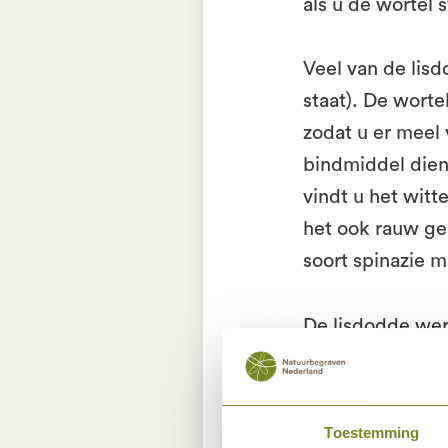
als u de wortel 
Veel van de lisd
staat). De wort
zodat u er meel
bindmiddel dien
vindt u het witt
het ook rauw ge
soort spinazie 
De lisdodde wer
lange bladeren 
vergt echter wel
hem in olie heb
Toestemming