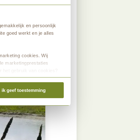
em ook als lont
sigaar!
emakkelijk en persoonlijk
te goed werkt en je alles
marketing cookies. Wij
le marketingprestaties
r het gebruik van cookies?
, ik geef toestemming