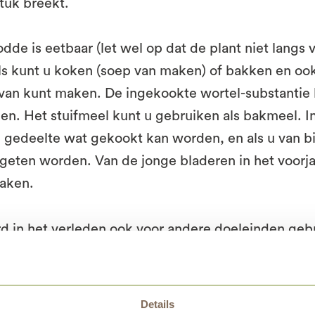
stuk breekt.
odde is eetbaar (let wel op dat de plant niet langs 
els kunt u koken (soep van maken) of bakken en oo
 van kunt maken. De ingekookte wortel-substantie 
en. Het stuifmeel kunt u gebruiken als bakmeel. I
e gedeelte wat gekookt kan worden, en als u van bi
geten worden. Van de jonge bladeren in het voorja
maken.
d in het verleden ook voor andere doeleinden gebr
kunt u bijvoorbeeld mandjes vlechten en zelfs tou
 wat oefening. De ‘sigaar’ kunt u gebruiken als fak
t gedrenkt. De pluisjes werden vroeger gebruikt bi
Details