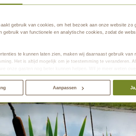
steen. Als de ‘sigaar’ nog niet te rijp is, kunt u h
 hem dan aansteekt, zal hij gloeien als een… juist, 
akt gebruik van cookies, om het bezoek aan onze website zo g
deze ‘simpele’ plant heeft nog heel wat in huis!
 gebruik van functionele en analytische cookies, zodat de websi
tenties te kunnen laten zien, maken wij daarnaast gebruik van 
ming. Het is altijd mogelijk om je toestemming te veranderen. Al
we onze gasten nog beter kunnen helpen. Wil je meer weten ove
den.
ing
Aanpassen
Ja