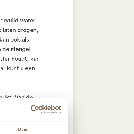
vervuild water
k laten drogen,
kan ook als
n de stengel
tter houdt, kan
ar kunt u een
uikt. Van de
w maken. Dit
kel, nadat u
j het maken van
Over