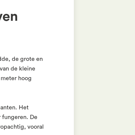
ven
de, de grote en
 van de kleine
e meter hoog
kanten. Het
er fungeren. De
ropachtig, vooral