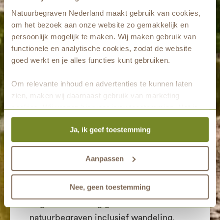
het teken staan van een andere
Natuurbegraven Nederland maakt gebruik van cookies,
activiteit.
om het bezoek aan onze website zo gemakkelijk en
persoonlijk mogelijk te maken. Wij maken gebruik van
Dinsdag 16 april
waarbij LOOP een
functionele en analytische cookies, zodat de website
goed werkt en je alles functies kunt gebruiken.
uitgebreide presentatie komt geven
over de LOOP producten.
(Deze
Om relevante inhoud en advertenties te kunnen laten
activiteit is vol, inschrijven is niet meer
zien, maken wij daarnaast gebruik van marketing
mogelijk.)
cookies. Wij vragen hiervoor jouw toestemming. Het is
altijd mogelijk om je toestemming te veranderen. Alle
Ja, ik geef toestemming
marketingprestaties worden geanalyseerd, zodat we
Woensdag 17 april
waarbij Wikkelgoed
onze gasten nog beter kunnen helpen. Wil je meer weten
een workshop wade vouwen komt
over het gebruik van cookies? Bekijk dan de andere
Aanpassen
geven.
tabbladen.
Nee, geen toestemming
Vrijdag 19 april
waarbij we een
uitgebreide lezing geven over
natuurbegraven inclusief wandeling.