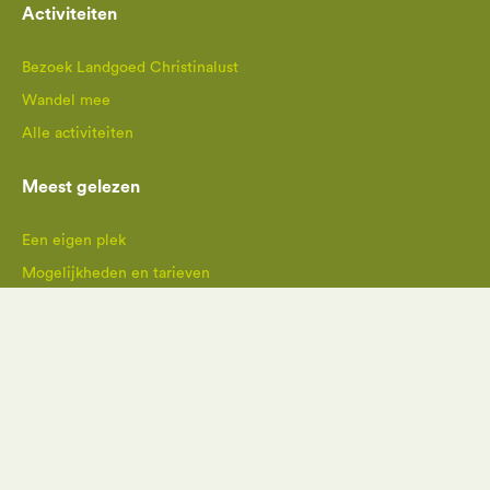
Activiteiten
Bezoek Landgoed Christinalust
Wandel mee
Alle activiteiten
Meest gelezen
Een eigen plek
Mogelijkheden en tarieven
Natuur
Alle activiteiten
App & plattegrond
Contact
Natuurbegraafplaats Landgoed Christinalust