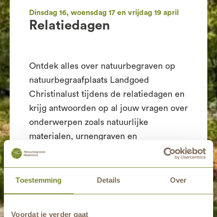
Dinsdag 16, woensdag 17 en vrijdag 19 april
Relatiedagen
Ontdek alles over natuurbegraven op
natuurbegraafplaats Landgoed
Christinalust tijdens de relatiedagen en
krijg antwoorden op al jouw vragen over
onderwerpen zoals natuurlijke
materialen, urnengraven en
eeuwigdurende grafrust.
We hebben 3 middagen, waarbij we
Toestemming
Details
Over
graag uitleg geven over
natuurbegraven. Iedere middag zal in
Voordat je verder gaat