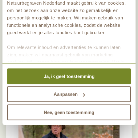
we in coronatijd allen de natuur
Natuurbegraven Nederland maakt gebruik van cookies,
om het bezoek aan onze website zo gemakkelijk en
opgezocht hebben. Frans Kapteijns is
persoonlijk mogelijk te maken. Wij maken gebruik van
van meerdere markten thuis, en laat je
functionele en analytische cookies, zodat de website
kennis maken met shinrin-yoku, oftewel
goed werkt en je alles functies kunt gebruiken.
ontspanning creëren door je werkelijk
Om relevante inhoud en advertenties te kunnen laten
onder te dompelen in de natuur in
zien, maken wij daarnaast gebruik van marketing
letterlijke of figuurlijke zin. Binnenloop
cookies. Wij vragen hiervoor jouw toestemming. Het is
vanaf 09.30 uur. Start wandeling 10.00
altijd mogelijk om je toestemming te veranderen. Alle
uur. Meld je aan
Ja, ik geef toestemming
marketingprestaties worden geanalyseerd, zodat we
via
contact@maashorst.nl
of bel naar
onze gasten nog beter kunnen helpen. Wil je meer weten
over het gebruik van cookies? Bekijk dan de andere
0486-745006.
Aanpassen
tabbladen.
Nee, geen toestemming