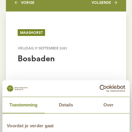
VORIGE
VOLGENDE
MAASHORST
VRIJDAG 17 SEPTEMBER 2021
Bosbaden
Het is niet meer mogelijk om je aan te
melden voor deze activiteit.
Bekijk
hier
al onze andere activiteiten
Toestemming
Details
Over
en meld je aan.
Voordat je verder gaat
Bosbaden, deze term hoor je veel sinds