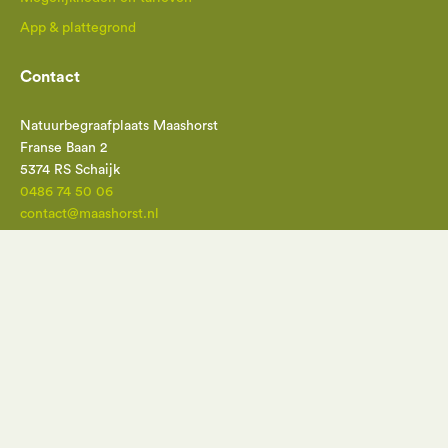
App & plattegrond
Contact
Natuurbegraafplaats Maashorst
Franse Baan 2
5374 RS Schaijk
0486 74 50 06
contact@maashorst.nl
Schrijf u in voor de nieuwsbrief