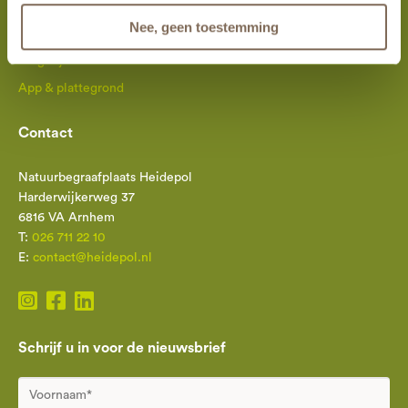
Reserveer op afstand
Nee, geen toestemming
Een eigen plek
Mogelijkheden en tarieven
App & plattegrond
Contact
Natuurbegraafplaats Heidepol
Harderwijkerweg 37
6816 VA Arnhem
T:
026 711 22 10
E:
contact@heidepol.nl
Schrijf u in voor de nieuwsbrief