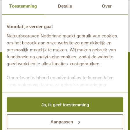
Toestemming
Details
Over
Voordat je verder gaat
maakt eeuwige grafrust in de natuur mogelijk samen met
Natuurbegraven Nederland maakt gebruik van cookies,
om het bezoek aan onze website zo gemakkelijk en
persoonlijk mogelijk te maken. Wij maken gebruik van
functionele en analytische cookies, zodat de website
goed werkt en je alles functies kunt gebruiken.
Activiteiten
Om relevante inhoud en advertenties te kunnen laten
zien, maken wij daarnaast gebruik van marketing
Bezoek Heidepol
cookies. Wij vragen hiervoor jouw toestemming. Het is
Wandel mee
altijd mogelijk om je toestemming te veranderen. Alle
Alle activiteiten
Ja, ik geef toestemming
marketingprestaties worden geanalyseerd, zodat we
onze gasten nog beter kunnen helpen. Wil je meer weten
Meest gelezen
over het gebruik van cookies? Bekijk dan de andere
Aanpassen
tabbladen.