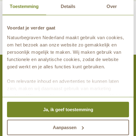
Toestemming
Details
Over
Voordat je verder gaat
maakt eeuwige grafrust in de natuur mogelijk samen met
Natuurbegraven Nederland maakt gebruik van cookies,
om het bezoek aan onze website zo gemakkelijk en
persoonlijk mogelijk te maken. Wij maken gebruik van
functionele en analytische cookies, zodat de website
goed werkt en je alles functies kunt gebruiken.
Activiteiten
Om relevante inhoud en advertenties te kunnen laten
zien, maken wij daarnaast gebruik van marketing
Bezoek Huis ter Heide
cookies. Wij vragen hiervoor jouw toestemming. Het is
Wandel mee
altijd mogelijk om je toestemming te veranderen. Alle
Alle activiteiten
Ja, ik geef toestemming
marketingprestaties worden geanalyseerd, zodat we
onze gasten nog beter kunnen helpen. Wil je meer weten
Meest gelezen
over het gebruik van cookies? Bekijk dan de andere
Aanpassen
tabbladen.