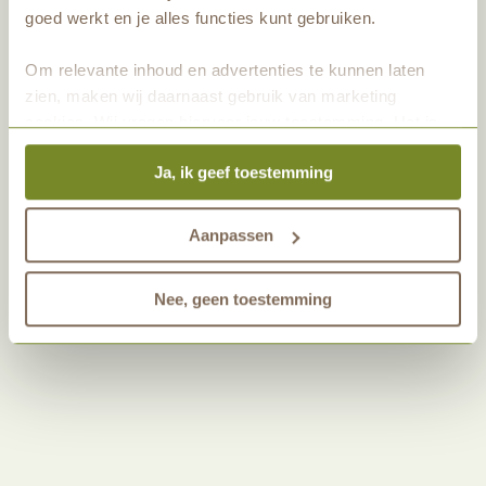
goed werkt en je alles functies kunt gebruiken.
Om relevante inhoud en advertenties te kunnen laten
zien, maken wij daarnaast gebruik van marketing
Pas instellingen voor
[wt_cli_manage_consent]
aan
cookies. Wij vragen hiervoor jouw toestemming. Het is
altijd mogelijk om je toestemming te veranderen. Alle
Ja, ik geef toestemming
marketingprestaties worden geanalyseerd, zodat we
onze gasten nog beter kunnen helpen. Wil je meer weten
over het gebruik van cookies? Bekijk dan de andere
Aanpassen
Wat houdt een informatiegesprek in?
tabbladen.
Nee, geen toestemming
Hoelang duurt een afspraak?
Wat wordt er besproken tijdens een
informatiegesprek?
Praktische informatie om goed voorbereid
te zijn