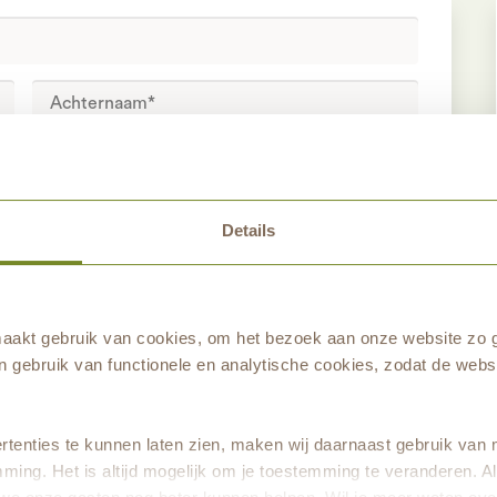
Details
RZENDEN
akt gebruik van cookies, om het bezoek aan onze website zo g
 gebruik van functionele en analytische cookies, zodat de websi
tenties te kunnen laten zien, maken wij daarnaast gebruik van 
ming. Het is altijd mogelijk om je toestemming te veranderen. Al