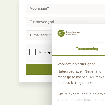
Toestemming
Voordat je verder gaat
VE
Natuurbegraven Nederland ma
mogelijk te maken. Wij maken
functies kunt gebruiken.
Om relevante inhoud en adver
vragen hiervoor jouw toestem