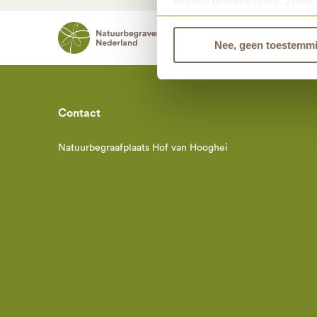
worden geanalyseerd, zodat 
Bekijk dan de andere tabbla
Natuurbegraven 
Nee, geen toestemm
Contact
Natuurbegraafplaats Hof van Hooghei