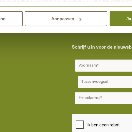
we onze gasten nog beter kunnen helpen. Wil je meer weten ove
den.
Nederland
maakt eeuwige grafrust in de natuur mogelijk samen met
Na
ing
Aanpassen
Ja
Schrijf u in voor de nieuwsb